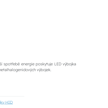
ší spotřebě energie poskytuje LED výbojka
 metalhalogenidových výbojek.
jky HID