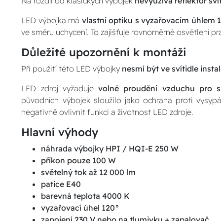
Na rozdíl od klasických výbojek
nevyužívá reflektor sv
LED výbojka má
vlastní optiku s vyzařovacím úhlem 
ve směru uchycení. To zajišťuje rovnoměrné osvětlení p
Důležité upozornění k montáži
Při použití této LED výbojky
nesmí být ve svítidle inst
LED zdroj vyžaduje
volné proudění vzduchu pro s
původních výbojek sloužilo jako ochrana proti vysyp
negativně ovlivnit funkci a životnost LED zdroje.
Hlavní výhody
náhrada výbojky HPI / HQI-E 250 W
příkon pouze 100 W
světelný tok až 12 000 lm
patice E40
barevná teplota 4000 K
vyzařovací úhel 120°
zapojení 230 V nebo na tlumivku + zapalovač