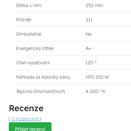
Délka v mm
252 mm
Průměr
211
Stmívatelné
Ne
Energetický štítek
A+
Úhel vyzařování
120 °
Náhrada za klasický zdroj
HPI 250 W
Teplota chromatičnosti
4 000 °K
Recenze
(
0 hodnocení
)
Přidat recenzi