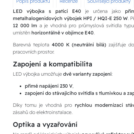
Popis produktu
Recenze
Související produkty
LED výbojka s paticí E40
je určena jako
pří
metalhalogenidových výbojek HPI / HQI-E 250 W
. P
12 000 lm
a je vhodná pro průmyslová svítidla typ
umístěn
horizontálně v objímce E40
.
Barevná teplota
4000 K (neutrální bílá)
zajišťuje do
pracovních prostor.
Zapojení a kompatibilita
LED výbojka umožňuje
dvě varianty zapojení
:
přímé napájení 230 V
,
zapojení do stávajícího svítidla s tlumivkou a 
Díky tomu je vhodná pro
rychlou modernizaci stáva
zásahů do elektroinstalace.
Optika a vyzařování