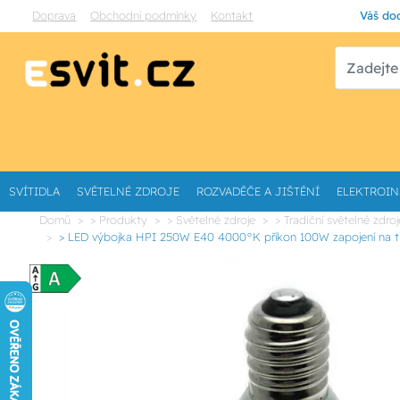
Doprava
Obchodní podmínky
Kontakt
Váš dod
SVÍTIDLA
SVĚTELNÉ ZDROJE
ROZVADĚČE A JIŠTĚNÍ
ELEKTROIN
Domů
> Produkty
> Světelné zdroje
> Tradiční světelné zdroj
> LED výbojka HPI 250W E40 4000°K příkon 100W zapojení na t