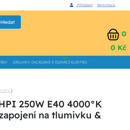
Přihlášení
Registrace
Hledat
0
0 Kč
HŘEV
ZÁSUVKY, OVLÁDÁNÍ A DOMÁCÍ ELEKTRO
ocení
)
 HPI 250W E40 4000°K
zapojení na tlumivku &