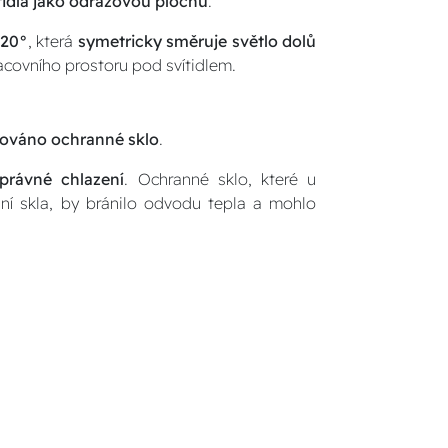
ítidla jako odrazovou plochu
.
120°
, která
symetricky směruje světlo dolů
racovního prostoru pod svítidlem.
alováno ochranné sklo
.
právné chlazení
. Ochranné sklo, které u
ání skla, by bránilo odvodu tepla a mohlo