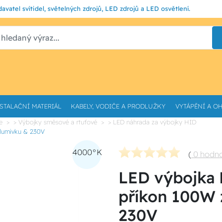
avatel svítidel, světelných zdrojů, LED zdrojů a LED osvětlení.
STALAČNÍ MATERIÁL
KABELY, VODIČE A PRODLUŽKY
VYTÁPĚNÍ A O
e
> Výbojky směsové a rtuťové
> LED náhrada za výbojky HID
lumivku & 230V
4000°K
(
0 hodn
LED výbojka
příkon 100W 
230V