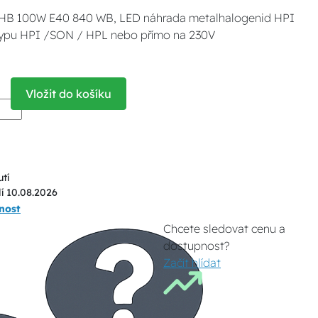
HB 100W E40 840 WB, LED náhrada metalhalogenid HPI
 typu HPI /SON / HPL nebo přímo na 230V
Vložit do košíku
tí
í 10.08.2026
nost
Chcete sledovat cenu a
dostupnost?
Začít hlídat