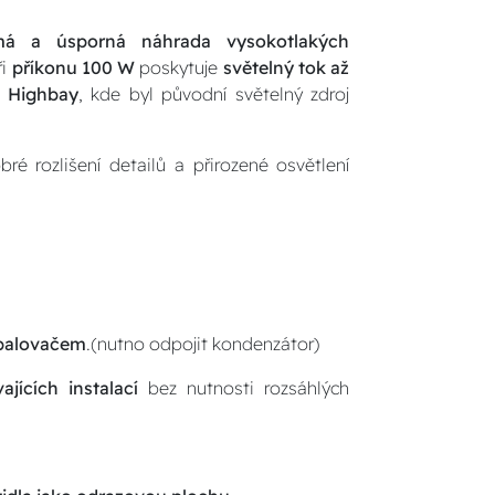
má a úsporná náhrada vysokotlakých
ři
příkonu 100 W
poskytuje
světelný tok až
u
Highbay
, kde byl původní světelný zdroj
bré rozlišení detailů a přirozené osvětlení
zapalovačem
.(nutno odpojit kondenzátor)
jících instalací
bez nutnosti rozsáhlých