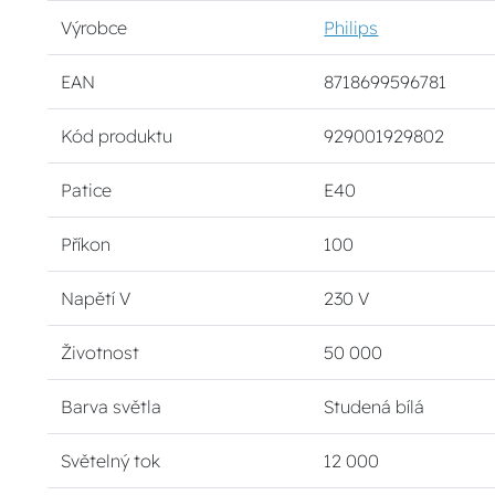
Výrobce
Philips
EAN
8718699596781
Kód produktu
929001929802
Patice
E40
Příkon
100
Napětí V
230 V
Životnost
50 000
Barva světla
Studená bílá
Světelný tok
12 000