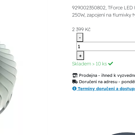
929002350802, TForce LED 
250W, zapojení na tlumivky
2 399 Kč
-
+
Skladem
> 10 ks
Prodejna - ihned k vyzvednu
Doručení na adresu - ponděl
Termíny doručení a dostup