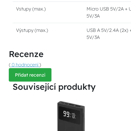
Vstupy (max.)
Micro USB 5V/2A + 
5V/3A
Výstupy (max.)
USB A 5V/2.4A (2x) 
5V/3A
Recenze
(
0 hodnocení
)
Přidat recenzi
Související produkty