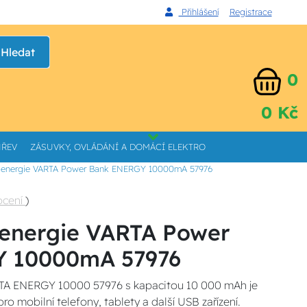
Přihlášení
Registrace
Hledat
0
0 Kč
HŘEV
ZÁSUVKY, OVLÁDÁNÍ A DOMÁCÍ ELEKTRO
oj energie VARTA Power Bank ENERGY 10000mA 57976
ocení
)
j energie VARTA Power
 10000mA 57976
A ENERGY 10000 57976 s kapacitou 10 000 mAh je
o mobilní telefony, tablety a další USB zařízení.