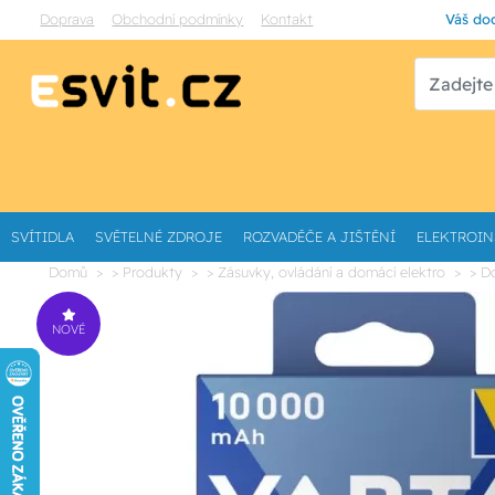
Doprava
Obchodní podmínky
Kontakt
Váš dod
SVÍTIDLA
SVĚTELNÉ ZDROJE
ROZVADĚČE A JIŠTĚNÍ
ELEKTROIN
Domů
> Produkty
> Zásuvky, ovládání a domácí elektro
> D
NOVÉ