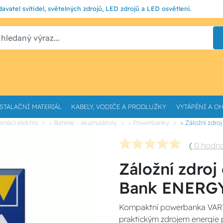
avatel svítidel, světelných zdrojů, LED zdrojů a LED osvětlení.
STALAČNÍ MATERIÁL
KABELY, VODIČE A PRODLUŽKY
VYTÁPĚNÍ A O
omácí elektro
> Baterie - akumulátory
> Powerbanky
> Záložní zdr
(
0 hodn
Záložní zdro
Bank ENERGY
Kompaktní powerbanka VART
praktickým zdrojem energie pr