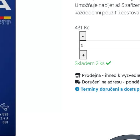
Umožňuje nabíjet až 3 zaříze
každodenní použití i cestován
431 Kč
-
+
Skladem
2 ks
Prodejna - ihned k vyzvednu
Doručení na adresu - ponděl
Termíny doručení a dostup