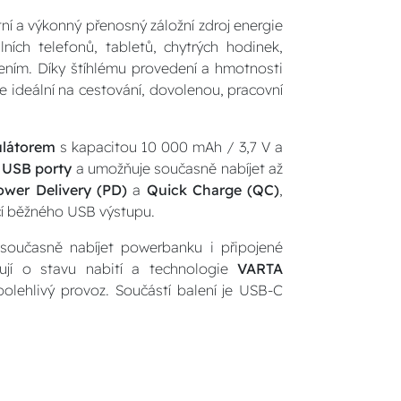
í a výkonný přenosný záložní zdroj energie
lních telefonů, tabletů, chytrých hodinek,
jením. Díky štíhlému provedení a hmotnosti
 ideální na cestování, dovolenou, pracovní
ulátorem
s kapacitou 10 000 mAh / 3,7 V a
 USB porty
a umožňuje současně nabíjet až
ower Delivery (PD)
a
Quick Charge (QC)
,
mocí běžného USB výstupu.
oučasně nabíjet powerbanku i připojené
rmují o stavu nabití a technologie
VARTA
polehlivý provoz. Součástí balení je USB-C