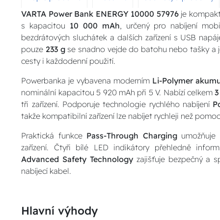
VARTA Power Bank ENERGY 10000 57976
je kompaktn
s kapacitou
10 000 mAh
, určený pro nabíjení mobi
bezdrátových sluchátek a dalších zařízení s USB napá
pouze
233 g
se snadno vejde do batohu nebo tašky a je
cesty i každodenní použití.
Powerbanka je vybavena moderním
Li-Polymer akum
nominální kapacitou 5 920 mAh při 5 V. Nabízí celkem
3
tři zařízení. Podporuje technologie rychlého nabíjení
P
takže kompatibilní zařízení lze nabíjet rychleji než po
Praktická funkce
Pass-Through Charging
umožňuje s
zařízení. Čtyři bílé LED indikátory přehledně info
Advanced Safety Technology
zajišťuje bezpečný a s
nabíjecí kabel.
Hlavní výhody