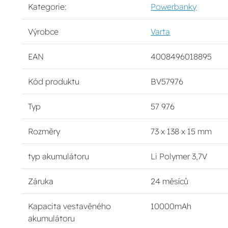
Kategorie:
Powerbanky
Výrobce
Varta
EAN
4008496018895
Kód produktu
BV57976
Typ
57 976
Rozměry
73 x 138 x 15 mm
typ akumulátoru
Li Polymer 3,7V
Záruka
24 měsíců
Kapacita vestavěného
10000mAh
akumulátoru