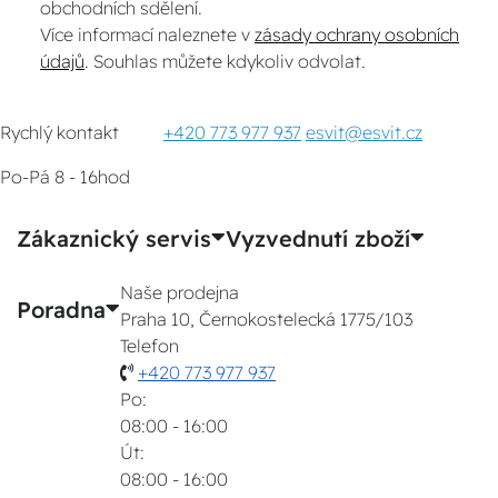
obchodních sdělení.
Více informací naleznete v
zásady ochrany osobních
údajů
. Souhlas můžete kdykoliv odvolat.
Rychlý kontakt
+420 773 977 937
esvit@esvit.cz
Po-Pá 8 - 16hod
Zákaznický servis
Vyzvednutí zboží
Naše prodejna
Poradna
Praha 10, Černokostelecká 1775/103
Telefon
+420 773 977 937
Po:
08:00 - 16:00
Út:
08:00 - 16:00