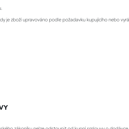
u.
kdy je zboží upravováno podle požadavku kupujícího nebo vyrá
VY
nského zákoníku nelze odstoupit od kupní smlouvy o dodávce 