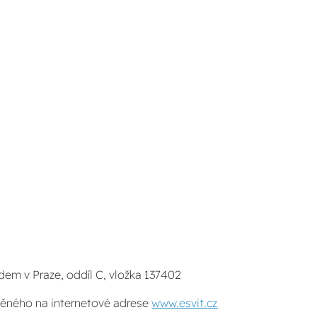
em v Praze, oddíl C, vložka 137402
stěného na internetové adrese
www.esvit.cz