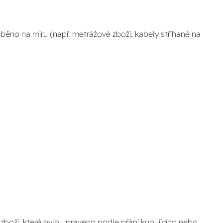
běno na míru (např. metrážové zboží, kabely stříhané na
zboží, které bylo upraveno podle přání kupujícího nebo