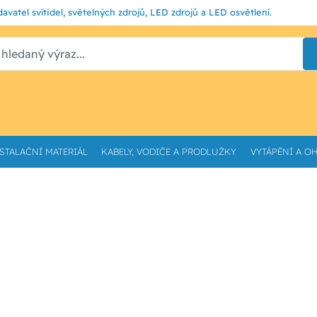
avatel svítidel, světelných zdrojů, LED zdrojů a LED osvětlení.
STALAČNÍ MATERIÁL
KABELY, VODIČE A PRODLUŽKY
VYTÁPĚNÍ A O