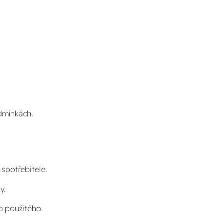
dmínkách.
spotřebitele.
dy.
bo použitého.