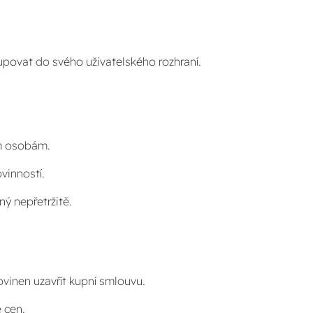
tupovat do svého uživatelského rozhraní.
tím osobám.
ovinností.
ný nepřetržitě.
povinen uzavřít kupní smlouvu.
ě cen.