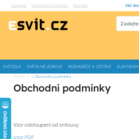
Doprava
Obchodní podmínky
Kontakt
Váš dod
SVÍTIDLA
SVĚTELNÉ ZDROJE
ROZVADĚČE A JIŠTĚNÍ
ELEKTROIN
Domů
> Obchodní podmínky
Obchodní podmínky
Vzor odstoupení od smlouvy:
Vzor PDF