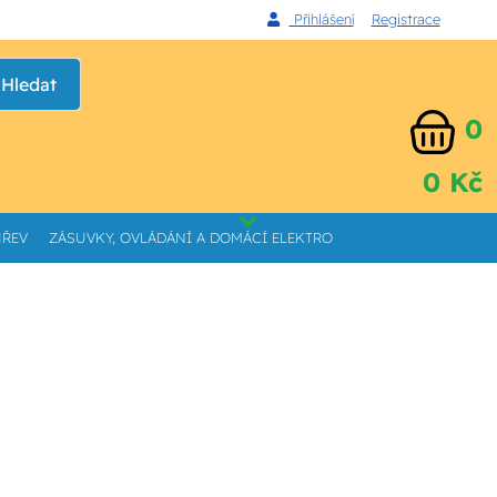
Přihlášení
Registrace
Hledat
0
0 Kč
HŘEV
ZÁSUVKY, OVLÁDÁNÍ A DOMÁCÍ ELEKTRO