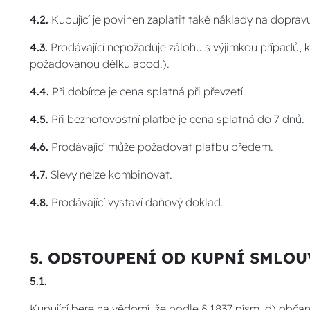
4.2.
Kupující je povinen zaplatit také náklady na doprav
4.3.
Prodávající nepožaduje zálohu s výjimkou případů, 
požadovanou délku apod.).
4.4.
Při dobírce je cena splatná při převzetí.
4.5.
Při bezhotovostní platbě je cena splatná do 7 dnů.
4.6.
Prodávající může požadovat platbu předem.
4.7.
Slevy nelze kombinovat.
4.8.
Prodávající vystaví daňový doklad.
5. ODSTOUPENÍ OD KUPNÍ SMLOU
5.1.
Kupující bere na vědomí, že podle § 1837 písm. d) obča