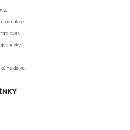
avu.
o formuláře.
ntrolovat.
bjednávky.
dků na dálku.
MÍNKY