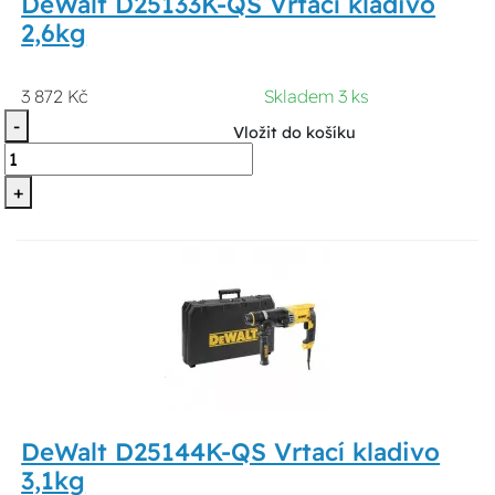
DeWalt D25133K-QS Vrtací kladivo
2,6kg
3 872 Kč
Skladem 3 ks
-
Vložit do košíku
+
DeWalt D25144K-QS Vrtací kladivo
3,1kg