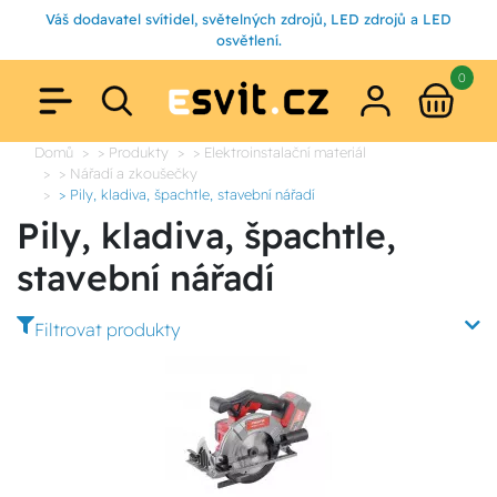
Váš dodavatel svítidel, světelných zdrojů, LED zdrojů a LED
osvětlení.
0
Domů
> Produkty
> Elektroinstalační materiál
> Nářadí a zkoušečky
> Pily, kladiva, špachtle, stavební nářadí
Pily, kladiva, špachtle,
stavební nářadí
Filtrovat produkty