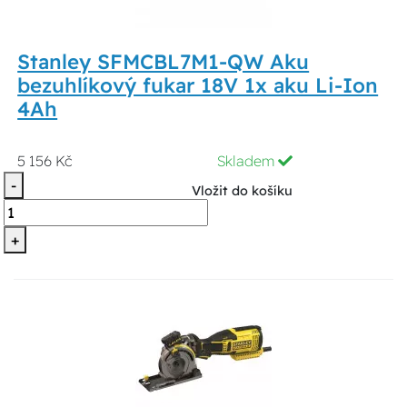
Stanley SFMCBL7M1-QW Aku
bezuhlíkový fukar 18V 1x aku Li-Ion
4Ah
5 156 Kč
Skladem
-
Vložit do košíku
+