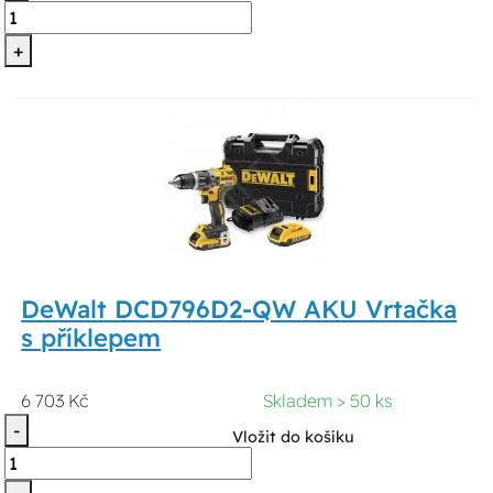
+
DeWalt DCD796D2-QW AKU Vrtačka
s příklepem
6 703 Kč
Skladem > 50 ks
-
Vložit do košíku