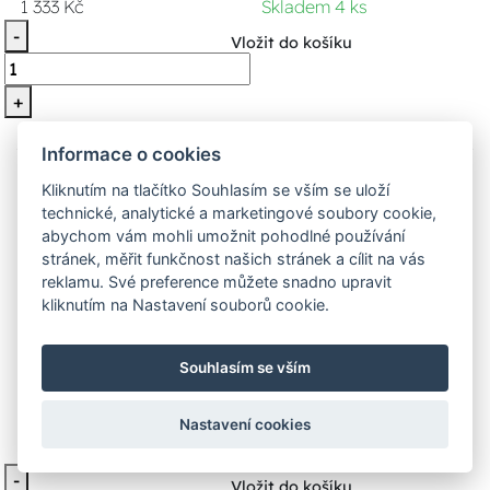
1 333 Kč
Skladem 4 ks
-
Vložit do košíku
+
Informace o cookies
Kliknutím na tlačítko Souhlasím se vším se uloží
technické, analytické a marketingové soubory cookie,
abychom vám mohli umožnit pohodlné používání
stránek, měřit funkčnost našich stránek a cílit na vás
reklamu. Své preference můžete snadno upravit
kliknutím na Nastavení souborů cookie.
Stanley FMEH1100K-QS Vrtačka
Souhlasím se vším
příklepová 1100W
Nastavení cookies
3 089 Kč
Skladem 1 ks
-
Vložit do košíku