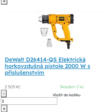
+
DeWalt D26414-QS Elektrická
horkovzdušná pistole 2000 W s
příslušenstvím
2 503 Kč
Skladem 2 ks
-
Vložit do košíku
+