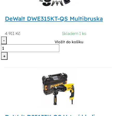
DeWalt DWE315KT-QS Multibruska
4 911 Kč
Skladem 1 ks
-
Vložit do košíku
+