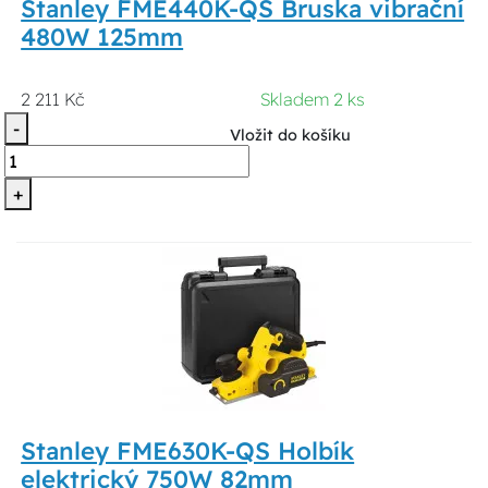
Stanley FME440K-QS Bruska vibrační
480W 125mm
2 211 Kč
Skladem 2 ks
-
Vložit do košíku
+
Stanley FME630K-QS Holbík
elektrický 750W 82mm