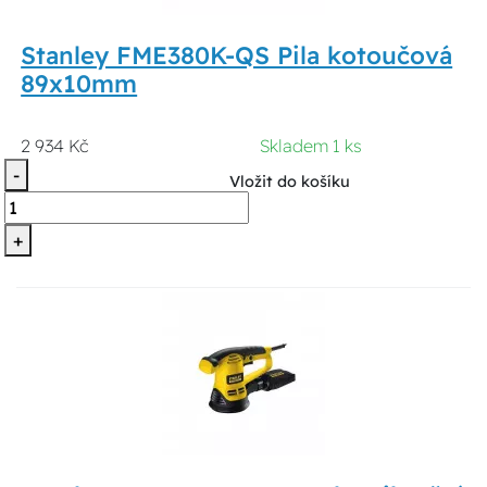
Stanley FME380K-QS Pila kotoučová
89x10mm
2 934 Kč
Skladem 1 ks
-
Vložit do košíku
+