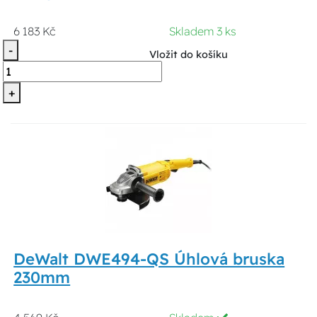
6 183 Kč
Skladem 3 ks
-
Vložit do košíku
+
DeWalt DWE494-QS Úhlová bruska
230mm