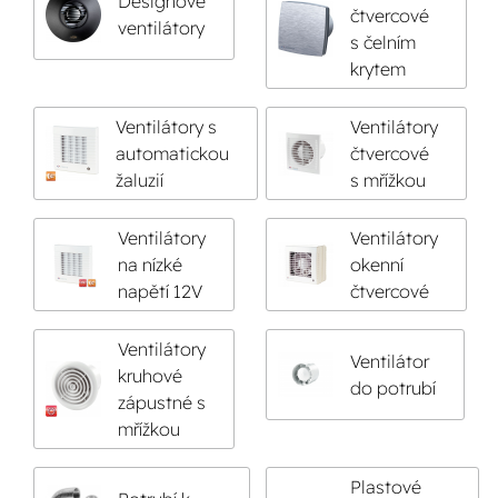
Designové
čtvercové
ventilátory
s čelním
krytem
Ventilátory s
Ventilátory
automatickou
čtvercové
žaluzií
s mřížkou
Ventilátory
Ventilátory
na nízké
okenní
napětí 12V
čtvercové
Ventilátory
Ventilátor
kruhové
do potrubí
zápustné s
mřížkou
Plastové