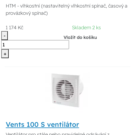
HTM - vlhkostní (nastavitelný vlhkostní spínač, časový a
provázkový spínač)
1 174 Kč
Skladem 2 ks
-
Vložit do košíku
+
Vents 100 S ventilátor
Ventilátor pro stále nebo pravidelné odsávání z