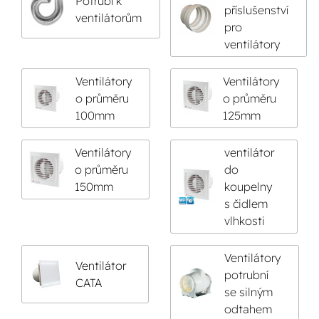
Potrubí k
příslušenství
ventilátorům
pro
ventilátory
Ventilátory
Ventilátory
o průměru
o průměru
100mm
125mm
Ventilátory
ventilátor
o průměru
do
150mm
koupelny
s čidlem
vlhkosti
Ventilátory
Ventilátor
potrubní
CATA
se silným
odtahem