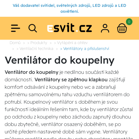
Váš dodavatel svítidel, světelných zdrojů, LED zdrojů a LED
osvětlení.
0
Domů
> Produkty
> Vytápění a ohřev
> Ventilační technika
> Ventilátory a příslušenství
Ventilátor do koupelny
Ventilátor do koupelny
je nedílnou součástí každé
domácnosti.
Ventilátory
se zpětnou klapkou
zajišťují
komfort odsávání z koupelny nebo wc a zabraňují
zpětnému samovolnému tahu vzduchu ventilátorem do
potrubí. Koupelnový ventilátor s doběhem je svou
funkčností ideálním řešením tam, kde by ventilátor zůstal
po odchodu z koupelny nebo záchodu zapnutý dlouhou
dobu zbytečně, ventilátor osazený doběhěm, se po
určité předem nastavené době sám vypne. Ventilátory