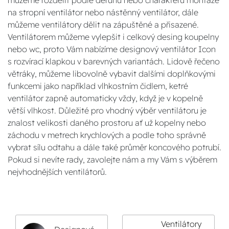
můžeme rozdělit podle deruhu nebo charakteru montáže
na stropní ventilátor nebo nástěnný ventilátor, dále
můžeme ventilátory dělit na zápuštěné a přisazené.
Ventilátorem můžeme vylepšit i celkový desing koupelny
nebo wc, proto Vám nabízíme designový ventilátor Icon
s rozvírací klapkou v barevných variantách. Lidově řečeno
větráky, můžeme libovolně vybavit dalšími doplňkovými
funkcemi jako například vlhkostním čidlem, ketré
ventilátor zapně automaticky vždy, když je v kopelně
větší vlhkost. Důležité pro vhodný výběr ventilátoru je
znalost velikosti daného prostoru ať už kopelny nebo
záchodu v metrech krychlových a podle toho správně
vybrat sílu odtahu a dále také průměr koncového potrubí.
Pokud si nevíte rady, zavolejte nám a my Vám s výběrem
nejvhodnějších ventilátorů.
Ventilátory