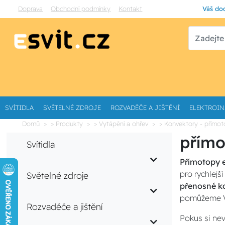
Doprava
Obchodní podmínky
Kontakt
Váš dod
SVÍTIDLA
SVĚTELNÉ ZDROJE
ROZVADĚČE A JIŠTĚNÍ
ELEKTROIN
Domů
> Produkty
> Vytápění a ohřev
> Konvektory - přímo
přímo
Svítidla
Přímotopy e
pro rychlejš
Světelné zdroje
přenosné k
pomůžeme Vám
Rozvaděče a jištění
Pokus si ne