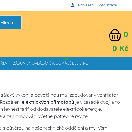
Přihlášení
Registrace
Hledat
0
0 Kč
HŘEV
ZÁSUVKY, OVLÁDÁNÍ A DOMÁCÍ ELEKTRO
 sálavý výkon, a povětšinou mají zabudovaný ventilátor
 Rozdělení
elektrických přímotopů
je v zásadě dvojí a to
 levněší tarif od dodavatele elektrické energie,
če a zaplombování včetně potřebné revize.
e s důvěrou na naše technické oddělení a my, Vám