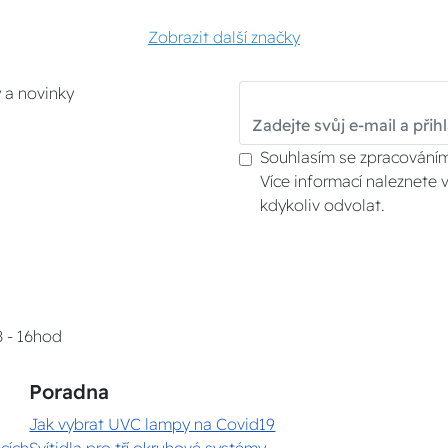
Zobrazit další značky
y a novinky
Souhlasím se zpracováním
Více informací naleznete 
kdykoliv odvolat.
8 - 16hod
Poradna
Jak vybrat UVC lampy na Covid19
cích
Svítidla pro tří okruhové systémy