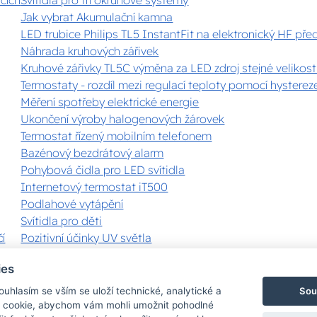
Jak vybrat Akumulační kamna
LED trubice Philips TL5 InstantFit na elektronický HF pře
Náhrada kruhových zářivek
Kruhové zářivky TL5C výměna za LED zdroj stejné velikost
Termostaty - rozdíl mezi regulací teploty pomocí hystereze
Měření spotřeby elektrické energie
Ukončení výroby halogenových žárovek
Termostat řízený mobilním telefonem
Bazénový bezdrátový alarm
Pohybová čidla pro LED svítidla
Internetový termostat iT500
Podlahové vytápění
Svítidla pro děti
í
Pozitivní účinky UV světla
Zobrazit vše
ies
Sou
Souhlasím se vším se uloží technické, analytické a
 cookie, abychom vám mohli umožnit pohodlné
Bezpečná a rychlá platba