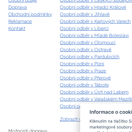
Doprava
Osobní odběr v Hradci Králové
Obchodní podmínky
Osobní odběr v Jihlavě
Reklamace
Osobní odběr v Karlových Varech
Kontakt
Osobní odběr v Liberci
Osobní odběr v Mladé Boleslavi
Osobní odběr v Olomouci
Osobní odběr v Ostravě
Osobní odběr v Pardubicích
Osobní odběr v Plzni
Osobní odběr v Praze
Osobní odběr v Přerově
Osobní odběr v Táboře
Osobní odběr v Ústí nad Labem
Osobní odběr v Valašském Meziříč
Osobní odběr v Zlíně
Informace o cook
Zobrazit vše
Kliknutím na tlačítko 
marketingové soubory
Možnosti dopravy