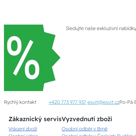
Sledujte naše exkluzivní nabídk
Rychlý kontakt
+420 773 977 937
esvit@esvit.cz
Po-Pá 
Zákaznický servis
Vyzvednutí zboží
Vrácení zboží
Osobní odběr v Brně
Osobní údaje
Osobní odběr v Českých Budějovi