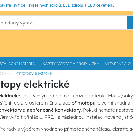
avatel svítidel, světelných zdrojů, LED zdrojů a LED osvětlení.
STALAČNÍ MATERIÁL
KABELY, VODIČE A PRODLUŽKY
VYTÁPĚNÍ A O
topy
> Přímotopy elektrické
topy elektrické
lektrické
jsou rychlým zdrojem okamžitého tepla. Mají vysoký
í šíření tepla prostorem. Instalace
přímotopu
je velmi snadná.
onvektory
a
nepřenosné konvektory
. Pokud nemáte nastaven
 vyřídit přihlášku PRE, i s následnou instalaci nového jisti
víte rady s výběrem vhodného přímotopného tělesa, obraťte s