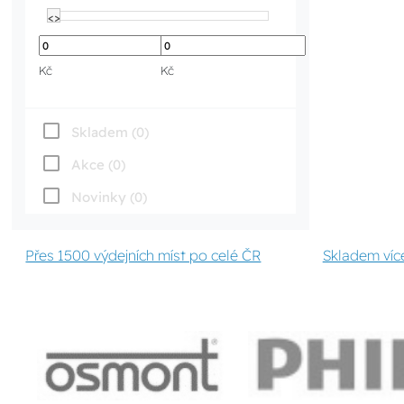
<>
<>
Kč
Kč
Skladem (0)
Akce (0)
Novinky (0)
Přes 1500 výdejních míst po celé ČR
Skladem víc