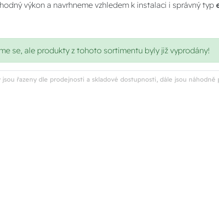
hodný výkon a navrhneme vzhledem k instalaci i správný typ
 se, ale produkty z tohoto sortimentu byly již vyprodány!
 jsou řazeny dle prodejnosti a skladové dostupnosti, dále jsou náhodně 