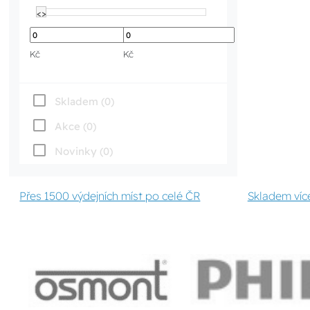
<>
<>
Kč
Kč
Skladem (0)
Akce (0)
Novinky (0)
Přes 1500 výdejních míst po celé ČR
Skladem víc