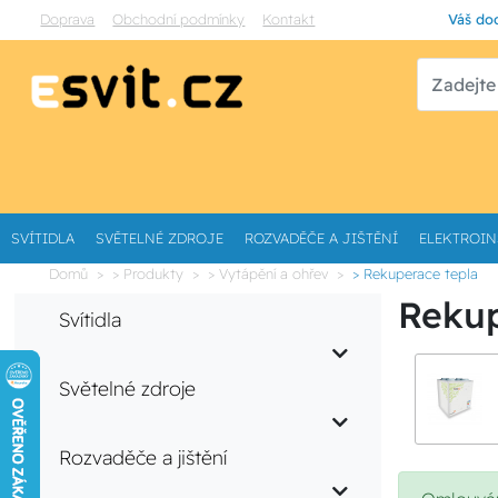
Doprava
Obchodní podmínky
Kontakt
Váš dod
SVÍTIDLA
SVĚTELNÉ ZDROJE
ROZVADĚČE A JIŠTĚNÍ
ELEKTROIN
Domů
> Produkty
> Vytápění a ohřev
> Rekuperace tepla
Rekup
Svítidla
Světelné zdroje
Rozvaděče a jištění