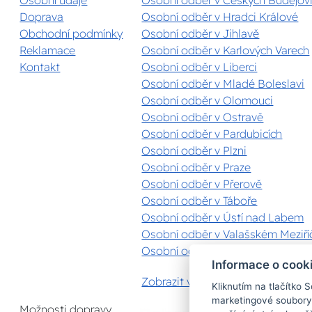
Doprava
Osobní odběr v Hradci Králové
Obchodní podmínky
Osobní odběr v Jihlavě
Reklamace
Osobní odběr v Karlových Varech
Kontakt
Osobní odběr v Liberci
Osobní odběr v Mladé Boleslavi
Osobní odběr v Olomouci
Osobní odběr v Ostravě
Osobní odběr v Pardubicích
Osobní odběr v Plzni
Osobní odběr v Praze
Osobní odběr v Přerově
Osobní odběr v Táboře
Osobní odběr v Ústí nad Labem
Osobní odběr v Valašském Meziříč
Osobní odběr v Zlíně
Informace o cook
Zobrazit vše
Kliknutím na tlačítko 
marketingové soubory
Možnosti dopravy