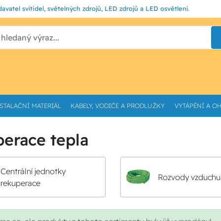
avatel svítidel, světelných zdrojů, LED zdrojů a LED osvětlení.
STALAČNÍ MATERIÁL
KABELY, VODIČE A PRODLUŽKY
VYTÁPĚNÍ A O
erace tepla
Centrální jednotky
Rozvody vzduchu
rekuperace