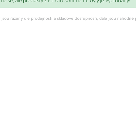
 se, ale produkty z tohoto sortimentu byly již vyprodány!
 jsou řazeny dle prodejnosti a skladové dostupnosti, dále jsou náhodně 