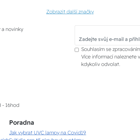
Zobrazit další značky
y a novinky
Souhlasím se zpracováním
Více informací naleznete 
kdykoliv odvolat.
8 - 16hod
Poradna
Jak vybrat UVC lampy na Covid19
cích
Svítidla pro tří okruhové systémy