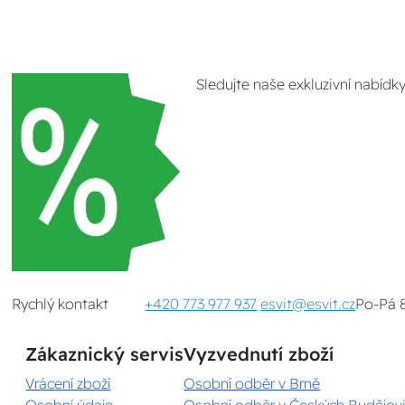
Sledujte naše exkluzivní nabídk
Rychlý kontakt
+420 773 977 937
esvit@esvit.cz
Po-Pá 
Zákaznický servis
Vyzvednutí zboží
Vrácení zboží
Osobní odběr v Brně
Osobní údaje
Osobní odběr v Českých Budějovi