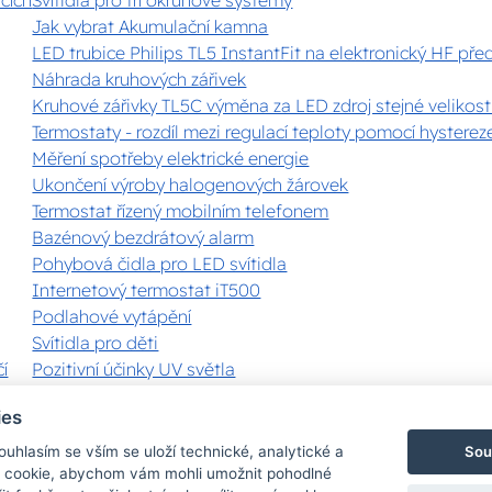
Jak vybrat Akumulační kamna
LED trubice Philips TL5 InstantFit na elektronický HF pře
Náhrada kruhových zářivek
Kruhové zářivky TL5C výměna za LED zdroj stejné velikost
Termostaty - rozdíl mezi regulací teploty pomocí hystereze
Měření spotřeby elektrické energie
Ukončení výroby halogenových žárovek
Termostat řízený mobilním telefonem
Bazénový bezdrátový alarm
Pohybová čidla pro LED svítidla
Internetový termostat iT500
Podlahové vytápění
Svítidla pro děti
í
Pozitivní účinky UV světla
Zobrazit vše
ies
Sou
Souhlasím se vším se uloží technické, analytické a
 cookie, abychom vám mohli umožnit pohodlné
Bezpečná a rychlá platba