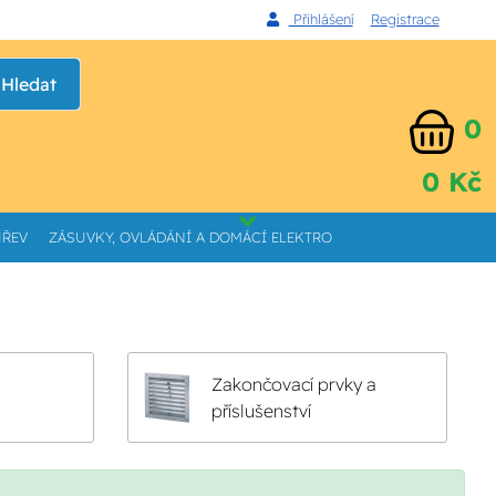
Přihlášení
Registrace
Hledat
0
0 Kč
HŘEV
ZÁSUVKY, OVLÁDÁNÍ A DOMÁCÍ ELEKTRO
Zakončovací prvky a
příslušenství