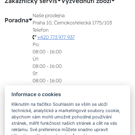
Zákaznický servis
Vyzvednutí zboží
Naše prodejna
Poradna
Praha 10, Černokostelecká 1775/103
Telefon
+420 773 977 937
Po:
08:00 - 16:00
Út:
08:00 - 16:00
St:
08:00 - 16:00
Čt:
Informace o cookies
08:00 - 16:00
Pá:
Kliknutím na tlačítko Souhlasím se vším se uloží
08:00 - 16:00
technické, analytické a marketingové soubory cookie,
Zobrazit na mapě
abychom vám mohli umožnit pohodlné používání
stránek, měřit funkčnost našich stránek a cílit na vás
Možnosti dopravy
reklamu. Své preference můžete snadno upravit