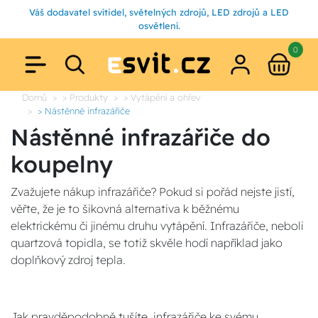
Váš dodavatel svítidel, světelných zdrojů, LED zdrojů a LED
osvětlení.
0
Domů
> Produkty
> Vytápění a ohřev
> Nástěnné infrazářiče
Nástěnné infrazářiče do
koupelny
Zvažujete nákup infrazářiče? Pokud si pořád nejste jistí,
věřte, že je to šikovná alternativa k běžnému
elektrickému či jinému druhu vytápění. Infrazářiče, neboli
quartzová topidla, se totiž skvěle hodí například jako
doplňkový zdroj tepla.
Jak pravděpodobně tušíte, infrazářiče ke svému