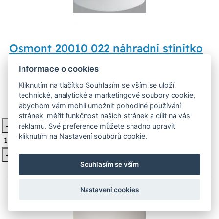
Osmont 20010 022 náhradní stínítko
pro EDNA 2
Informace o cookies
20010 Náhradní stínítko - sklo, typ 022, pro svítidla
Kliknutím na tlačítko Souhlasím se vším se uloží
EDNA 2, průměr 280mm, výška 105mm
technické, analytické a marketingové soubory cookie,
abychom vám mohli umožnit pohodlné používání
1 227 Kč
Skladem 1 ks
stránek, měřit funkčnost našich stránek a cílit na vás
-
reklamu. Své preference můžete snadno upravit
Vložit do košíku
kliknutím na Nastavení souborů cookie.
+
Souhlasím se vším
Nastavení cookies