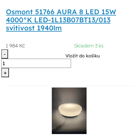
Osmont 51766 AURA 8 LED 15W
4000°K LED-1L13B07BT13/013
svítivost 1940lm
1 984 Kč
Skladem 3 ks
-
Vložit do košíku
+