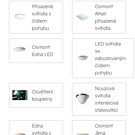
Přisazená
Osmont
svítidla s
Altair
čidlem
přisazená
pohybu
svítidla
LED svítidla
Osmont
se
Edna LED
zabudovaným
čidlem
pohybu
Nouzová
Osvětlení
svítidla
koupelny
interiérová
stálesvítící
Edna
Osmont
svítidla s
Jena