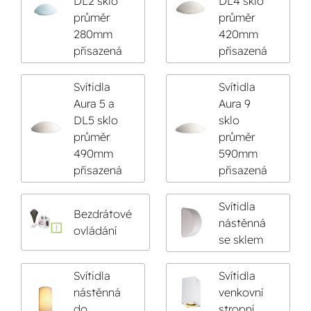
DL2 sklo
DL4 sklo
průměr
průměr
280mm
420mm
přisazená
přisazená
Svítidla
Svítidla
Aura 5 a
Aura 9
DL5 sklo
sklo
průměr
průměr
490mm
590mm
přisazená
přisazená
Svítidla
Bezdrátové
nástěnná
ovládání
se sklem
Svítidla
Svítidla
nástěnná
venkovní
do
stropní