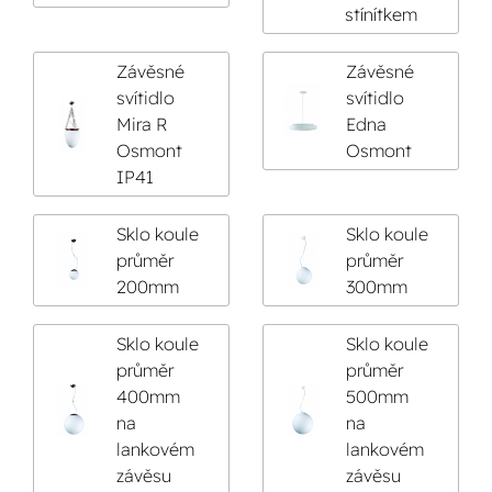
stínítkem
Závěsné
Závěsné
svítidlo
svítidlo
Mira R
Edna
Osmont
Osmont
IP41
Sklo koule
Sklo koule
průměr
průměr
200mm
300mm
Sklo koule
Sklo koule
průměr
průměr
400mm
500mm
na
na
lankovém
lankovém
závěsu
závěsu