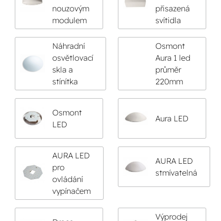
nouzovým
přisazená
modulem
svítidla
Náhradní
Osmont
osvětlovací
Aura 1 led
skla a
průměr
stínítka
220mm
Osmont
Aura LED
LED
AURA LED
AURA LED
pro
stmívatelná
ovládání
vypínačem
Výprodej