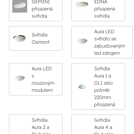
GEMINI
EDNA
přisazená
přisazená
svítidla
svítidla
Aura LED
Svítidla
svítidlo se
Osmont
zabudovaným
led zdrojem
Aura LED
Svítidla
s
Aura 1 a
nouzovým
DL1 sklo
modulem
průměr
220mm
přisazená
Svítidla
Svítidla
Aura 2 a
Aura 4 a