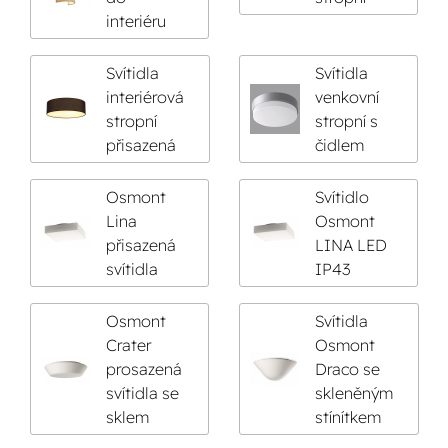
interiéru
Svítidla
Svítidla
interiérová
venkovní
stropní
stropní s
přisazená
čidlem
Osmont
Svítidlo
Lina
Osmont
přisazená
LINA LED
svítidla
IP43
Osmont
Svítidla
Crater
Osmont
prosazená
Draco se
svítidla se
skleněným
sklem
stínítkem