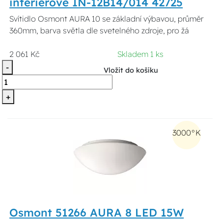
interiérové IN-12B14/014 42725
Svítidlo Osmont AURA 10 se základní výbavou, průměr
360mm, barva světla dle svetelného zdroje, pro žá
2 061 Kč
Skladem 1 ks
-
Vložit do košíku
+
3000°K
Osmont 51266 AURA 8 LED 15W