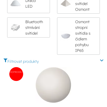
Draco
svítidel
LED
Osmont
Bluetooth
Osmont
stmívání
stropní
svítidel
svítidla s
čidlem
pohybu
IP65
Filtrovat produkty
DOPRODEJ