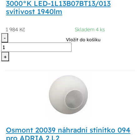
3000°K LED-1L13B07BT13/013
svítivost 1940lm
1 984 Kč
Skladem 4 ks
-
Vložit do košíku
+
Osmont 20039 náhradní stínítko 094
pro ADRIA 2,L2