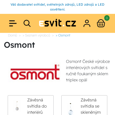
Váš dodavatel svítidel, světelných zdrojů, LED zdrojů a LED
osvětlení.
0
Domů
> Seznam výrobců
> Osmont
Osmont
Osmont České výrobce
interiérových svítidel s
ručně foukaným sklem
triplex opál
Závěsná
Závěsná
svítidla do
svítidla se
interiérů
skleněným