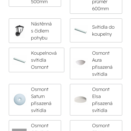
500mm
průměr
600mm
Nástěnná
Svítidla do
s čidlem
koupelny
pohybu
Koupelnová
Osmont
svítidla
Aura
Osmont
přisazená
svítidla
Osmont
Osmont
Saturn
Elsa
přisazená
přisazená
svítidla
svítidla
Osmont
Osmont