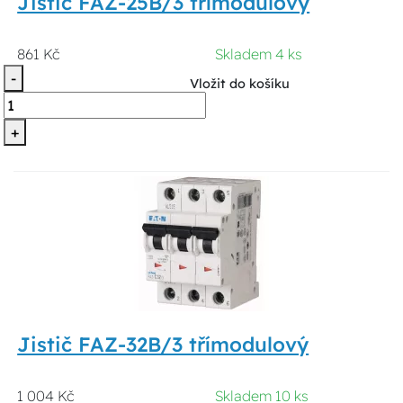
Jistič FAZ-25B/3 třímodulový
861 Kč
Skladem 4 ks
-
Vložit do košíku
+
Jistič FAZ-32B/3 třímodulový
1 004 Kč
Skladem 10 ks