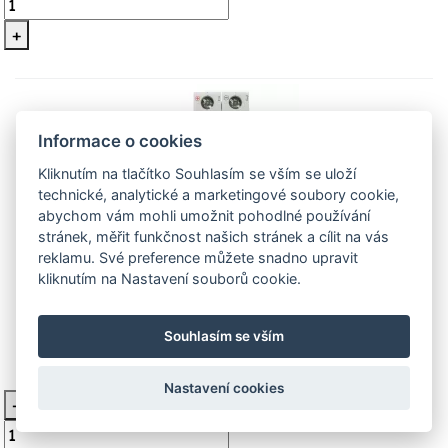
+
Informace o cookies
Kliknutím na tlačítko Souhlasím se vším se uloží
technické, analytické a marketingové soubory cookie,
abychom vám mohli umožnit pohodlné používání
stránek, měřit funkčnost našich stránek a cílit na vás
reklamu. Své preference můžete snadno upravit
PL7-C20/2-DC Jistič dvoufázový 20A
kliknutím na Nastavení souborů cookie.
Stejnosměrný Eaton 264903
Jednopólový stejnosměrný jistič 20A na din lištu
Souhlasím se vším
978 Kč
Skladem
Nastavení cookies
-
Vložit do košíku