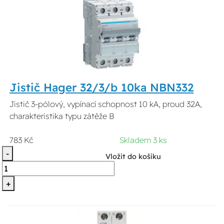
Jistič Hager 32/3/b 10ka NBN332
Jistič 3-pólový, vypínací schopnost 10 kA, proud 32A,
charakteristika typu zátěže B
783 Kč
Skladem 3 ks
-
Vložit do košíku
+