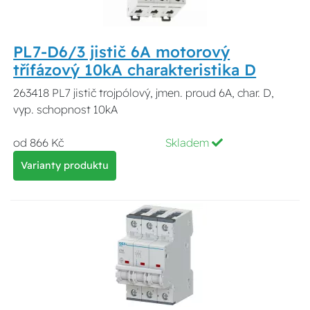
PL7-D6/3 jistič 6A motorový
třífázový 10kA charakteristika D
263418 PL7 jistič trojpólový, jmen. proud 6A, char. D,
vyp. schopnost 10kA
od 866 Kč
Skladem
Varianty produktu