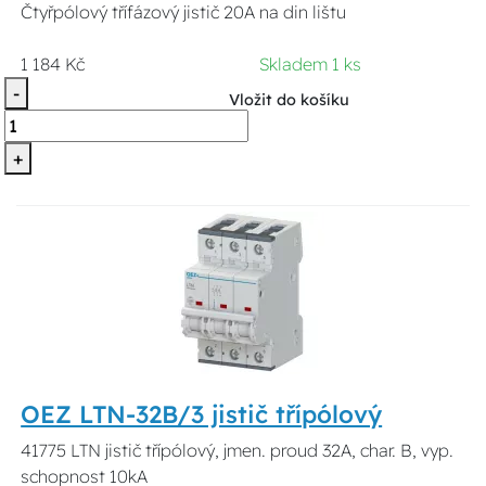
Čtyřpólový třífázový jistič 20A na din lištu
1 184 Kč
Skladem 1 ks
-
Vložit do košíku
+
OEZ LTN-32B/3 jistič třípólový
41775 LTN jistič třípólový, jmen. proud 32A, char. B, vyp.
schopnost 10kA