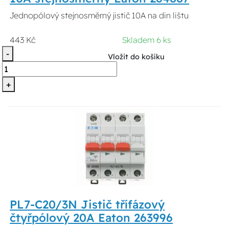
Jednopólový stejnosměrný jistič 10A na din lištu
443 Kč
Skladem 6 ks
-
Vložit do košíku
+
PL7-C20/3N Jistič třífázový
čtyřpólový 20A Eaton 263996