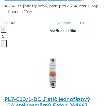
41774 LTN jistič třípólový, jmen. proud 25A, char. B, vyp.
schopnost 10kA
771 Kč
Skladem > 10 ks
-
Vložit do košíku
+
PL7-C10/1-DC Jistič jednofázový
10A stejnosměrný Eaton 264887