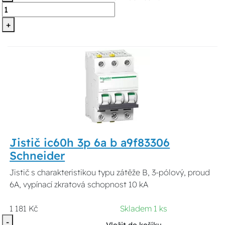
+
Jistič ic60h 3p 6a b a9f83306
Schneider
Jistič s charakteristikou typu zátěže B, 3-pólový, proud
6A, vypínací zkratová schopnost 10 kA
1 181 Kč
Skladem 1 ks
-