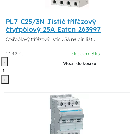
PL7-C25/3N Jistič třífázový
čtyřpólový 25A Eaton 263997
Čtyřpólový třífázový jistič 25A na din lištu
1 242 Kč
Skladem 3 ks
-
Vložit do košíku
+