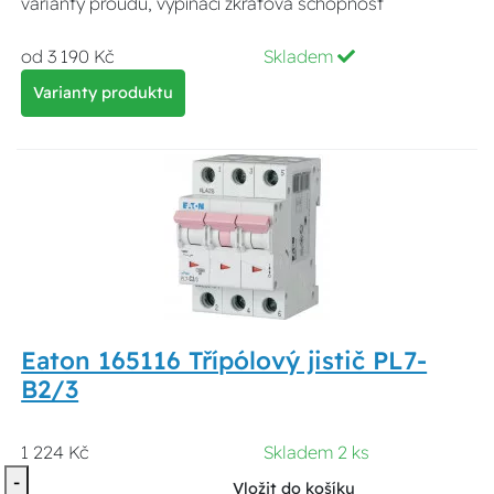
varianty proudů, vypínací zkratová schopnost
od 3 190 Kč
Skladem
Varianty produktu
Eaton 165116 Třípólový jistič PL7-
B2/3
1 224 Kč
Skladem 2 ks
-
Vložit do košíku