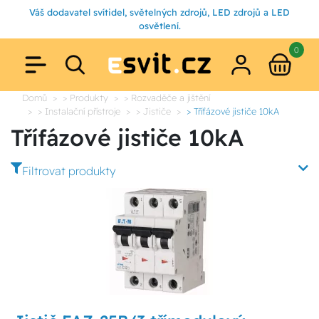
Váš dodavatel svítidel, světelných zdrojů, LED zdrojů a LED
osvětlení.
0
Domů
> Produkty
> Rozvaděče a jištění
> Instalační přístroje
> Jističe
> Třífázové jističe 10kA
Třífázové jističe 10kA
Filtrovat produkty