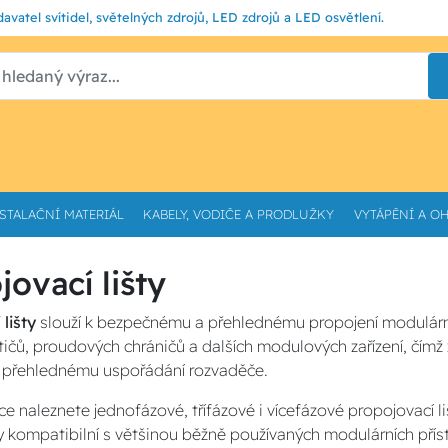
avatel svítidel, světelných zdrojů, LED zdrojů a LED osvětlení.
STALAČNÍ MATERIÁL
KABELY, VODIČE A PRODLUŽKY
VYTÁPĚNÍ A O
jovací lišty
lišty
slouží k bezpečnému a přehlednému propojení modulárních
stičů, proudových chráničů a dalších modulových zařízení, čímž
 k přehlednému uspořádání rozvaděče.
ce naleznete jednofázové, třífázové i vícefázové propojovací l
ty kompatibilní s většinou běžně používaných modulárních přístro