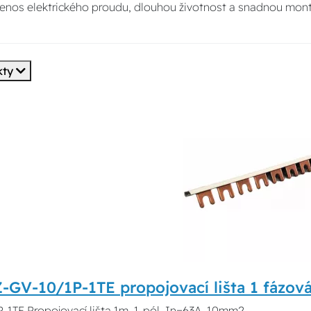
enos elektrického proudu, dlouhou životnost a snadnou mont
kty
-GV-10/1P-1TE propojovací lišta 1 fázov
-1TE Propojovací lišta 1m, 1-pól, In=63A, 10mm2