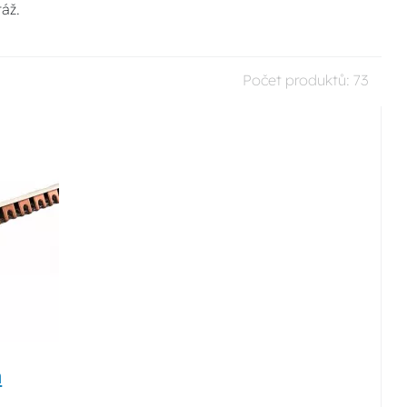
áž.
Počet produktů:
73
á