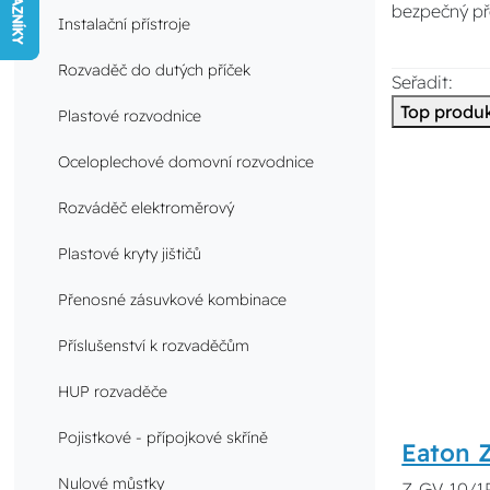
bezpečný př
Instalační přístroje
Rozvaděč do dutých příček
Seřadit:
Top produ
Plastové rozvodnice
Oceloplechové domovní rozvodnice
Rozváděč elektroměrový
Plastové kryty jištičů
Přenosné zásuvkové kombinace
Příslušenství k rozvaděčům
HUP rozvaděče
Pojistkové - přípojkové skříně
Eaton Z
Nulové můstky
Z-GV-10/1P