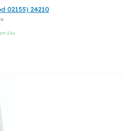
ód 02155) 24210
ta.
em 3 ks