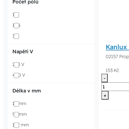
Počet pólů
1
1+N
3
Kanlux 
Napětí V
02157 Prop
230 V
153 Kč
400 V
-
Délka v mm
+
16 mm
98 mm
152 mm