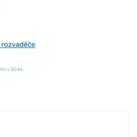
o rozvaděče
em > 50 ks