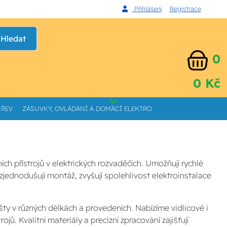
Přihlášení
Registrace
Hledat
0
0 Kč
HŘEV
ZÁSUVKY, OVLÁDÁNÍ A DOMÁCÍ ELEKTRO
 přístrojů v elektrických rozvaděčích. Umožňují rychlé
 zjednodušují montáž, zvyšují spolehlivost elektroinstalace
išty v různých délkách a provedeních. Nabízíme vidlicové i
jů. Kvalitní materiály a precizní zpracování zajišťují