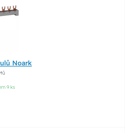
dulů Noark
krytů
em 9 ks