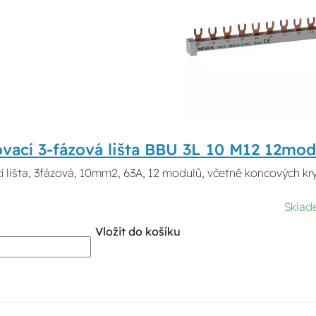
ovací 3-fázová lišta BBU 3L 10 M12 12mo
í lišta, 3fázová, 10mm2, 63A, 12 modulů, včetně koncových 
Sklad
Vložit do košíku