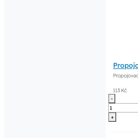
Propoj
Propojovac
113 Kč
-
+