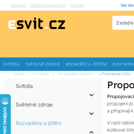
Doprava
Obchodní podmínky
Kontakt
Váš dod
SVÍTIDLA
SVĚTELNÉ ZDROJE
ROZVADĚČE A JIŠTĚNÍ
ELEKTROIN
Domů
> Produkty
> Rozvaděče a jištění
> Propojovací lišty
Propo
Svítidla
Propojovací 
propojení ji
Světelné zdroje
a přispívají
Rozvaděče a jištění
V naší nabíd
kolíkové liš