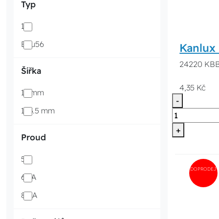
Typ
1
Bbu56
Kanlux
24220 KBB-
Šířka
4,35 Kč
17 mm
-
193.5 mm
+
Proud
5 A
DOPRODEJ
63 A
80 A