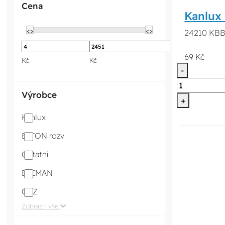
Cena
Kanlux 
<>
<>
24210 KBBU
69 Kč
Kč
Kč
-
Výrobce
+
Kanlux
EATON rozv
Ostatní
ELEMAN
OEZ
Zobrazit vše