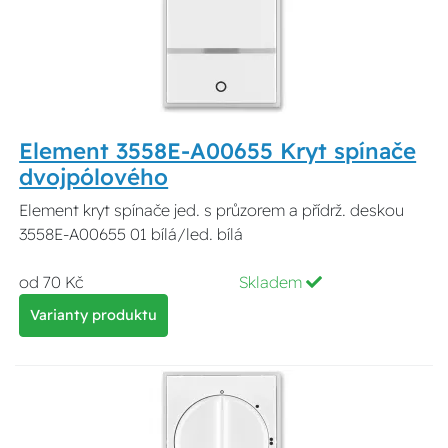
Element 3558E-A00655 Kryt spínače
dvojpólového
Element kryt spínače jed. s průzorem a přídrž. deskou
3558E-A00655 01 bílá/led. bílá
od 70 Kč
Skladem
Varianty produktu