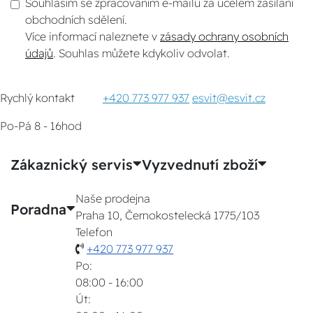
Souhlasím se zpracováním e-mailu za účelem zasílání
obchodních sdělení.
Více informací naleznete v
zásady ochrany osobních
údajů
. Souhlas můžete kdykoliv odvolat.
Rychlý kontakt
+420 773 977 937
esvit@esvit.cz
Po-Pá 8 - 16hod
Zákaznický servis
Vyzvednutí zboží
Naše prodejna
Poradna
Praha 10, Černokostelecká 1775/103
Telefon
+420 773 977 937
Po:
08:00 - 16:00
Út: