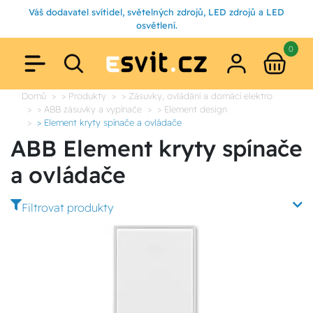
Váš dodavatel svítidel, světelných zdrojů, LED zdrojů a LED
osvětlení.
0
Domů
> Produkty
> Zásuvky, ovládání a domácí elektro
> ABB zásuvky a vypínače
> Element design
> Element kryty spínače a ovládače
ABB Element kryty spínače
a ovládače
Filtrovat produkty