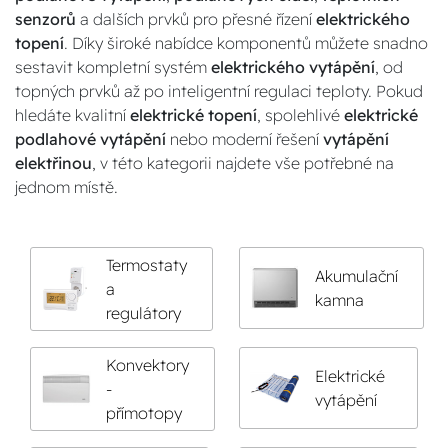
senzorů
a dalších prvků pro přesné řízení
elektrického
topení
. Díky široké nabídce komponentů můžete snadno
sestavit kompletní systém
elektrického vytápění
, od
topných prvků až po inteligentní regulaci teploty. Pokud
hledáte kvalitní
elektrické topení
, spolehlivé
elektrické
podlahové vytápění
nebo moderní řešení
vytápění
elektřinou
, v této kategorii najdete vše potřebné na
jednom místě.
Termostaty
Akumulační
a
kamna
regulátory
Konvektory
Elektrické
-
vytápění
přímotopy