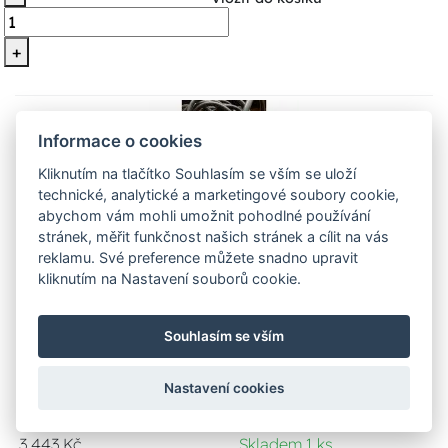
+
Informace o cookies
Kliknutím na tlačítko Souhlasím se vším se uloží
technické, analytické a marketingové soubory cookie,
abychom vám mohli umožnit pohodlné používání
stránek, měřit funkčnost našich stránek a cílit na vás
reklamu. Své preference můžete snadno upravit
kliknutím na Nastavení souborů cookie.
Topná rohož pro venkovní aplikace
2
5m
Fenix 23ADPSV 300/5-0,5
1500W
Souhlasím se vším
Rohož pro venkovní aplikace, 1500 W / 230V - 5 m²,
Nastavení cookies
šířka 0,5m
3 443 Kč
Skladem 1 ks