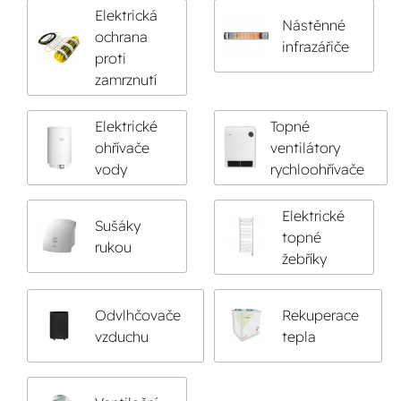
Elektrická
Nástěnné
ochrana
infrazářiče
proti
zamrznutí
Elektrické
Topné
ohřívače
ventilátory
vody
rychloohřívače
Elektrické
Sušáky
topné
rukou
žebříky
Odvlhčovače
Rekuperace
vzduchu
tepla