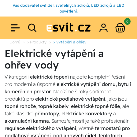
Váš dodavatel svítidel, světelných zdrojů, LED zdrojů a LED
osvětlení.
0
Domů
> Produkty
> Vytápění a ohřev
Elektrické vytápění a
ohřev vody
V kategorii
elektrické topení
najdete kompletní řešení
pro moderní a úsporné
elektrické vytápění domu, bytu i
komerčních prostor
. Nabízíme široký sortiment
produktů pro
elektrické podlahové vytápění
, jako jsou
topné rohože
,
topné kabely
,
elektrické topné fólie
, ale
také klasické
přímotopy
,
elektrické konvektory
a
akumulační kamna
. Samozřejmostí je také profesionální
regulace elektrického vytápění
, včetně
termostatů pro
podlahové vytápění
,
podlahových čidel
,
teplotních