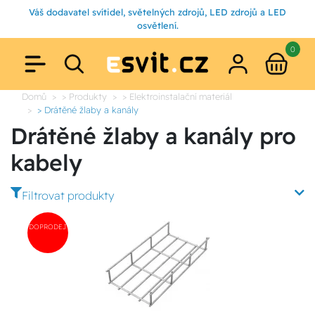
Váš dodavatel svítidel, světelných zdrojů, LED zdrojů a LED
osvětlení.
0
Domů
> Produkty
> Elektroinstalační materiál
> Drátěné žlaby a kanály
Drátěné žlaby a kanály pro
kabely
Filtrovat produkty
DOPRODEJ