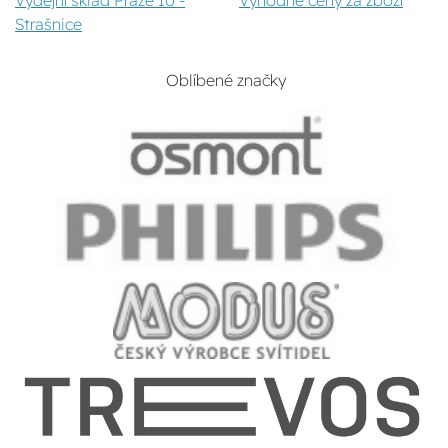
Výdejní sklad Praze 10 -
Výhodné ceny za zboží
Strašnice
Oblíbené značky