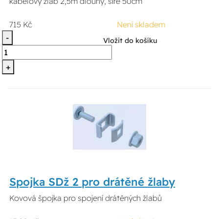
kabelový žlab 2,5m dlouhý, šíře 50cm
715 Kč
Není skladem
-
Vložit do košíku
+
Spojka SDž 2 pro drátěné žlaby
Kovová špojka pro spojení drátěných žlabů