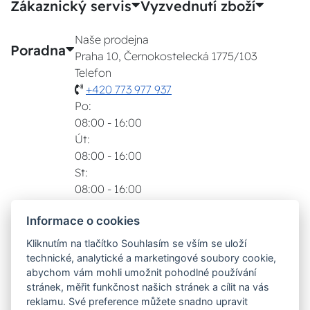
Zákaznický servis
Vyzvednutí zboží
Naše prodejna
Poradna
Praha 10, Černokostelecká 1775/103
Telefon
+420 773 977 937
Po:
08:00 - 16:00
Út:
08:00 - 16:00
St:
08:00 - 16:00
Čt:
Informace o cookies
08:00 - 16:00
Pá:
Kliknutím na tlačítko Souhlasím se vším se uloží
08:00 - 16:00
technické, analytické a marketingové soubory cookie,
Zobrazit na mapě
abychom vám mohli umožnit pohodlné používání
stránek, měřit funkčnost našich stránek a cílit na vás
Možnosti dopravy
reklamu. Své preference můžete snadno upravit