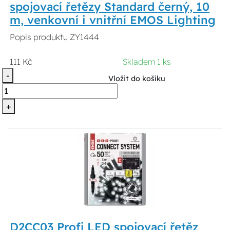
spojovací řetězy Standard černý, 10
m, venkovní i vnitřní EMOS Lighting
Popis produktu ZY1444
111 Kč
Skladem 1 ks
-
Vložit do košíku
+
D2CC03 Profi LED spojovací řetěz