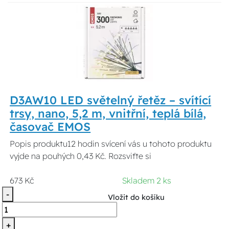
D3AW10 LED světelný řetěz – svítící
trsy, nano, 5,2 m, vnitřní, teplá bílá,
časovač EMOS
Popis produktu12 hodin svícení vás u tohoto produktu
vyjde na pouhých 0,43 Kč. Rozsviťte si
673 Kč
Skladem 2 ks
-
Vložit do košíku
+