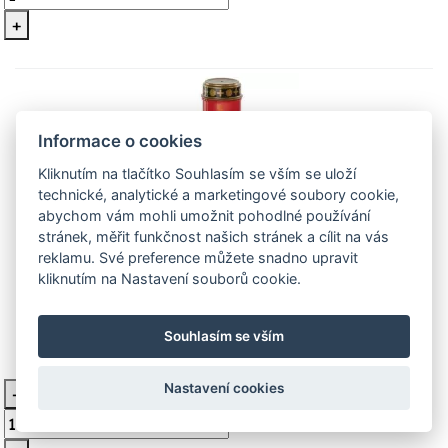
+
Informace o cookies
Kliknutím na tlačítko Souhlasím se vším se uloží
technické, analytické a marketingové soubory cookie,
abychom vám mohli umožnit pohodlné používání
stránek, měřit funkčnost našich stránek a cílit na vás
LED hřbitovní svíčka na baterii
reklamu. Své preference můžete snadno upravit
kliknutím na Nastavení souborů cookie.
zapichovací výška 25cm
Zapichovací led svíčka hřbitovní
Souhlasím se vším
104 Kč
Skladem
Nastavení cookies
-
Vložit do košíku