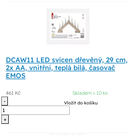
DCAW11 LED svícen dřevěný, 29 cm,
2x AA, vnitřní, teplá bílá, časovač
EMOS
461 Kč
Skladem > 10 ks
-
Vložit do košíku
+