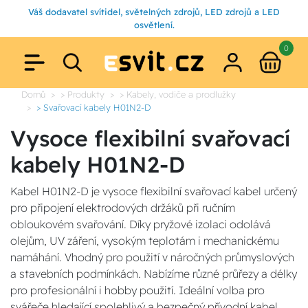
Váš dodavatel svítidel, světelných zdrojů, LED zdrojů a LED
osvětlení.
0
Domů
> Produkty
> Kabely, vodiče a prodlužky
> Svařovací kabely H01N2-D
Vysoce flexibilní svařovací
kabely H01N2-D
Kabel H01N2-D je vysoce flexibilní svařovací kabel určený
pro připojení elektrodových držáků při ručním
obloukovém svařování. Díky pryžové izolaci odolává
olejům, UV záření, vysokým teplotám i mechanickému
namáhání. Vhodný pro použití v náročných průmyslových
a stavebních podmínkách. Nabízíme různé průřezy a délky
pro profesionální i hobby použití. Ideální volba pro
svářeče hledající spolehlivý a bezpečný přívodní kabel.