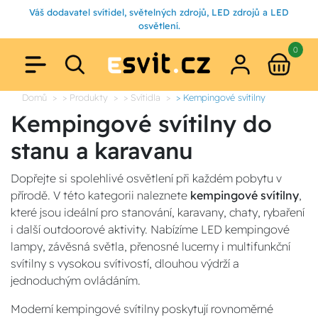
Váš dodavatel svítidel, světelných zdrojů, LED zdrojů a LED
osvětlení.
0
Domů
> Produkty
> Svítidla
> Kempingové svítilny
Kempingové svítilny do
stanu a karavanu
Dopřejte si spolehlivé osvětlení při každém pobytu v
přírodě. V této kategorii naleznete
kempingové svítilny
,
které jsou ideální pro stanování, karavany, chaty, rybaření
i další outdoorové aktivity. Nabízíme LED kempingové
lampy, závěsná světla, přenosné lucerny i multifunkční
svítilny s vysokou svítivostí, dlouhou výdrží a
jednoduchým ovládáním.
Moderní kempingové svítilny poskytují rovnoměrné