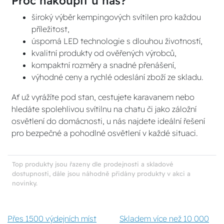
Proč nakoupit u nás?
široký výběr kempingových svítilen pro každou
příležitost,
úsporná LED technologie s dlouhou životností,
kvalitní produkty od ověřených výrobců,
kompaktní rozměry a snadné přenášení,
výhodné ceny a rychlé odeslání zboží ze skladu.
Ať už vyrážíte pod stan, cestujete karavanem nebo
hledáte spolehlivou svítilnu na chatu či jako záložní
osvětlení do domácnosti, u nás najdete ideální řešení
pro bezpečné a pohodlné osvětlení v každé situaci.
Top produkty jsou řazeny dle prodejnosti a skladové
dostupnosti, dále jsou náhodně přidány produkty v akci a
novinky.
Přes 1500 výdejních míst
Skladem více než 10 000