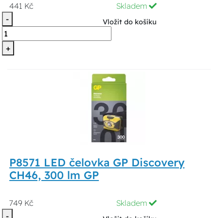
441 Kč
Skladem
-
Vložit do košíku
+
P8571 LED čelovka GP Discovery
CH46, 300 lm GP
749 Kč
Skladem
-