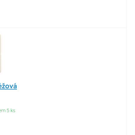
éžová
em 5 ks