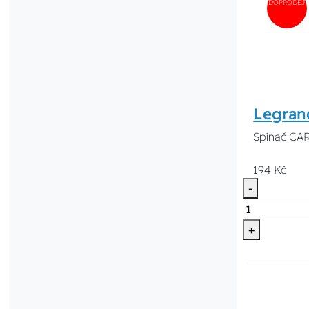
DOPRODEJ
Legran
Spínač CAR
194 Kč
-
+