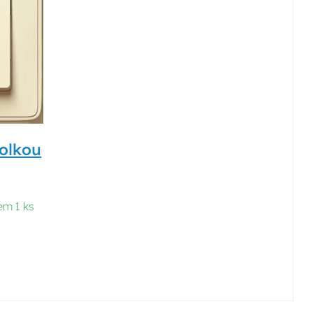
rolkou
em 1 ks