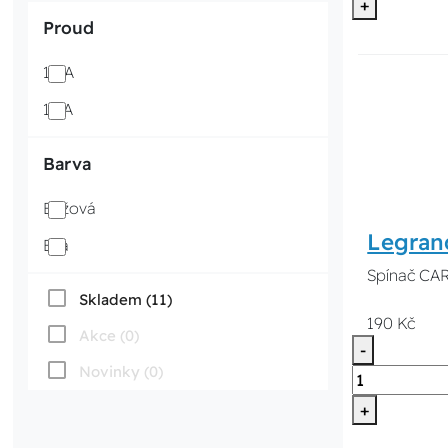
+
Proud
10 A
16 A
Barva
Béžová
Legran
Bílá
Spínač CAR
Skladem (11)
190 Kč
Akce (0)
-
Novinky (0)
+