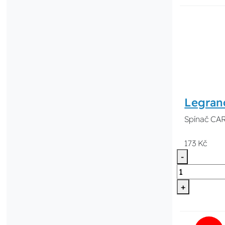
Legran
Spínač CAR
173 Kč
-
+