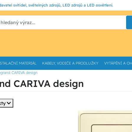
avatel svítidel, světelných zdrojů, LED zdrojů a LED osvětlení.
STALAČNÍ MATERIÁL
KABELY, VODIČE A PRODLUŽKY
VYTÁPĚNÍ A O
egrand CARIVA design
nd CARIVA design
kty