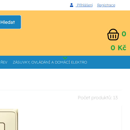
Přihlášení
Registrace
Hledat
0
0 Kč
HŘEV
ZÁSUVKY, OVLÁDÁNÍ A DOMÁCÍ ELEKTRO
Počet produktů:
13