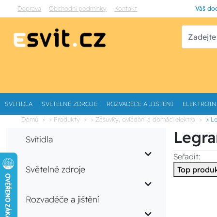
Doprava
Obchodní podmínky
Kontakt
Váš dod
SVÍTIDLA
SVĚTELNÉ ZDROJE
ROZVADĚČE A JIŠTĚNÍ
ELEKTROIN
Domů
> Produkty
> Zásuvky, ovládání a domácí elektro
> L
Legra
Svítidla
Seřadit:
Světelné zdroje
Top produ
Rozvaděče a jištění