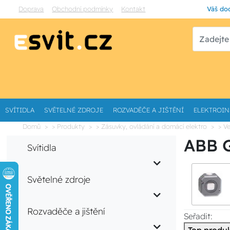
Doprava
Obchodní podmínky
Kontakt
Váš dod
SVÍTIDLA
SVĚTELNÉ ZDROJE
ROZVADĚČE A JIŠTĚNÍ
ELEKTROIN
Domů
> Produkty
> Zásuvky, ovládání a domácí elektro
> V
ABB G
Svítidla
Světelné zdroje
Rozvaděče a jištění
Seřadit: