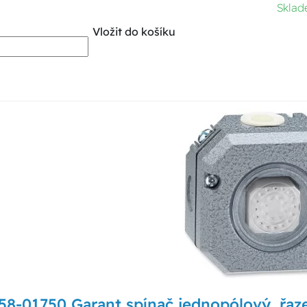
Sklad
Vložit do košíku
8-01750 Garant spínač jednopólový, řazen