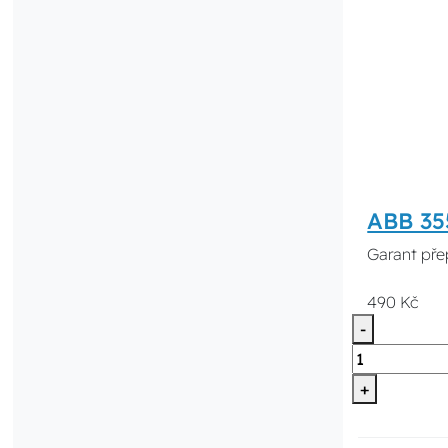
ABB 355
Garant přep
490 Kč
-
+