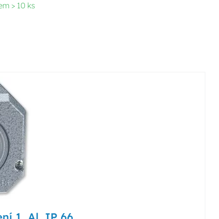
em > 10 ks
í 1, Al, IP 66