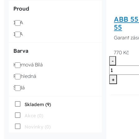
Proud
ABB 55
10 A
55
16 A
Garant zás
Barva
770 Kč
-
Krémová Bílá
Průhledná
+
Šedá
Skladem (9)
Akce (0)
Novinky (0)