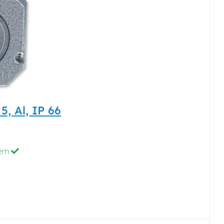
5, Al, IP 66
dem