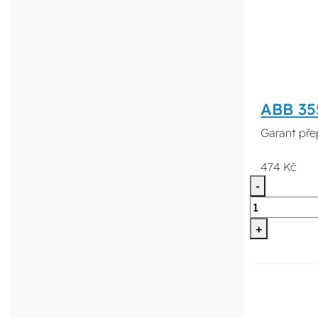
ABB 355
Garant přep
474 Kč
-
+