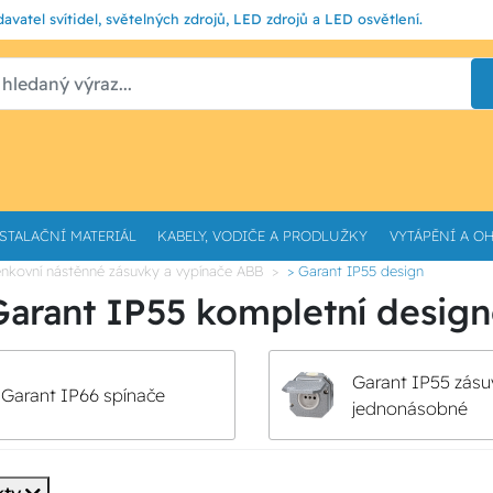
avatel svítidel, světelných zdrojů, LED zdrojů a LED osvětlení.
STALAČNÍ MATERIÁL
KABELY, VODIČE A PRODLUŽKY
VYTÁPĚNÍ A O
enkovní nástěnné zásuvky a vypínače ABB
> Garant IP55 design
arant IP55 kompletní design
Garant IP55 zásu
Garant IP66 spínače
jednonásobné