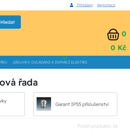
Přihlášení
Registrace
Hledat
0
0 Kč
HŘEV
ZÁSUVKY, OVLÁDÁNÍ A DOMÁCÍ ELEKTRO
ová řada
vky
Garant IP55 příslušenství
Počet produktů:
16