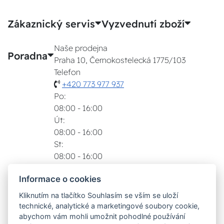
Zákaznický servis
Vyzvednutí zboží
Naše prodejna
Poradna
Praha 10, Černokostelecká 1775/103
Telefon
+420 773 977 937
Po:
08:00 - 16:00
Út:
08:00 - 16:00
St:
08:00 - 16:00
Čt:
Informace o cookies
08:00 - 16:00
Pá:
Kliknutím na tlačítko Souhlasím se vším se uloží
08:00 - 16:00
technické, analytické a marketingové soubory cookie,
Zobrazit na mapě
abychom vám mohli umožnit pohodlné používání