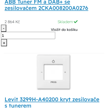
ABB Tuner FM a DAB+ se
zesilovačem 2CKA008200A0276
2 864 Kč
Skladem
-
Vložit do košíku
+
Levit 3299H-A40200 kryt zesilovače
s tunerem