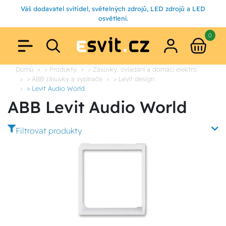
Váš dodavatel svítidel, světelných zdrojů, LED zdrojů a LED
osvětlení.
0
Domů
> Produkty
> Zásuvky, ovládání a domácí elektro
> ABB zásuvky a vypínače
> Levit design
> Levit Audio World
ABB Levit Audio World
Filtrovat produkty