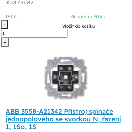
3558-A91342
161 Kč
Skladem > 30 ks
-
Vložit do košíku
+
ABB 3558-A21342 Přístroj spínače
jednopólového se svorkou N, řazení
1, 1So, 1S