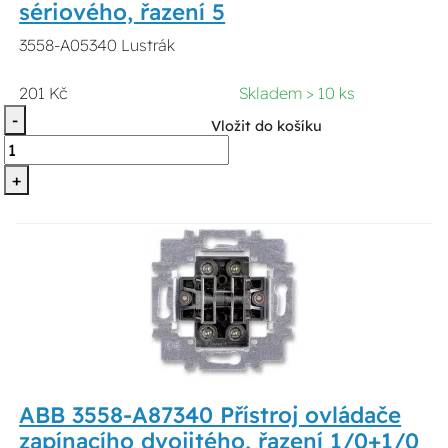
sériového, řazení 5
3558-A05340 Lustrák
201 Kč
Skladem > 10 ks
-
Vložit do košíku
+
ABB 3558-A87340 Přístroj ovládače
zapínacího dvojitého, řazení 1/0+1/0