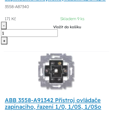
3558-A87340
171 Kč
Skladem 9 ks
-
Vložit do košíku
+
ABB 3558-A91342 Přístroj ovládače
zapínacího, řazení 1/0, 1/0S, 1/0So