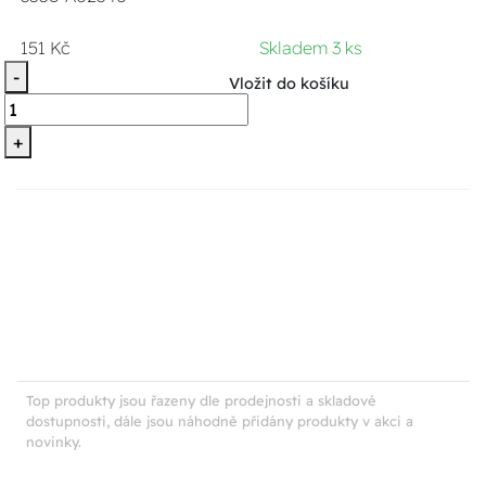
151 Kč
Skladem 3 ks
-
Vložit do košíku
+
Top produkty jsou řazeny dle prodejnosti a skladové
dostupnosti, dále jsou náhodně přidány produkty v akci a
novinky.