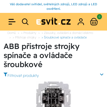
Váš dodavatel svítidel, světelných zdrojů, LED zdrojů a LED
osvětlení.
0
Domů
> Produkty
> Zásuvky, ovládání a domácí elektro
> Přístroje strojky
> Šroubkové spínače a ovládače
ABB přístroje strojky
spínače a ovládače
šroubkové
Filtrovat produkty