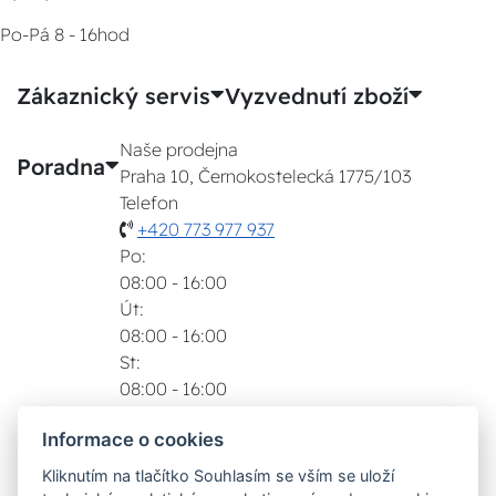
Po-Pá 8 - 16hod
Zákaznický servis
Vyzvednutí zboží
Naše prodejna
Poradna
Praha 10, Černokostelecká 1775/103
Telefon
+420 773 977 937
Po:
08:00 - 16:00
Út:
08:00 - 16:00
St:
08:00 - 16:00
Čt:
Informace o cookies
08:00 - 16:00
Pá:
Kliknutím na tlačítko Souhlasím se vším se uloží
08:00 - 16:00