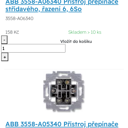
ABB 3558-A06340 Přístroj přepínače
střídavého, řazení 6, 6So
3558-A06340
158 Kč
Skladem > 10 ks
-
Vložit do košíku
+
ABB 3558-A05340 Přístroj přepínače