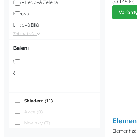
od 145 Kč
Bílá - Ledová Zelená
Variant
Kávová
Ledová Bílá
Zobrazit vše
Balení
5
8
10
Skladem (11)
Akce (0)
Elemen
Novinky (0)
Element zá