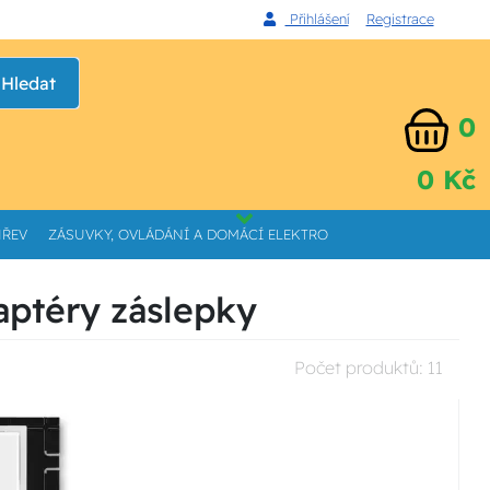
Přihlášení
Registrace
Hledat
0
0 Kč
HŘEV
ZÁSUVKY, OVLÁDÁNÍ A DOMÁCÍ ELEKTRO
aptéry záslepky
Počet produktů:
11