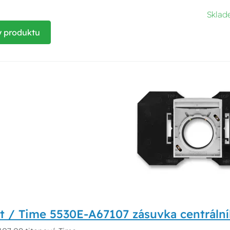
Skla
y produktu
t / Time 5530E-A67107 zásuvka centrální