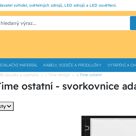
avatel svítidel, světelných zdrojů, LED zdrojů a LED osvětlení.
STALAČNÍ MATERIÁL
KABELY, VODIČE A PRODLUŽKY
VYTÁPĚNÍ A O
BB zásuvky a vypínače
> Time design
> Time ostatní
ime ostatní - svorkovnice ad
kty