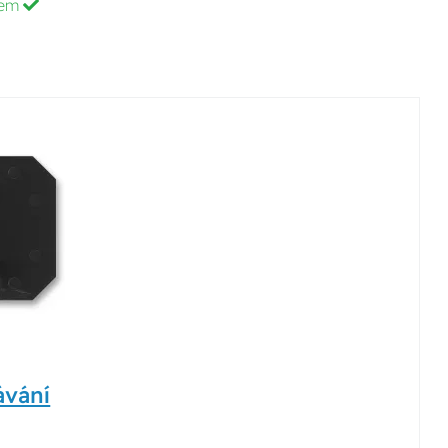
dem
ávání