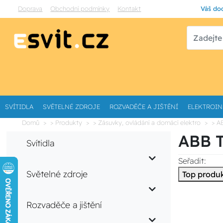
Doprava
Obchodní podmínky
Kontakt
Váš dod
SVÍTIDLA
SVĚTELNÉ ZDROJE
ROZVADĚČE A JIŠTĚNÍ
ELEKTROIN
Domů
> Produkty
> Zásuvky, ovládání a domácí elektro
> A
ABB T
Svítidla
Seřadit:
Světelné zdroje
Top produ
Rozvaděče a jištění