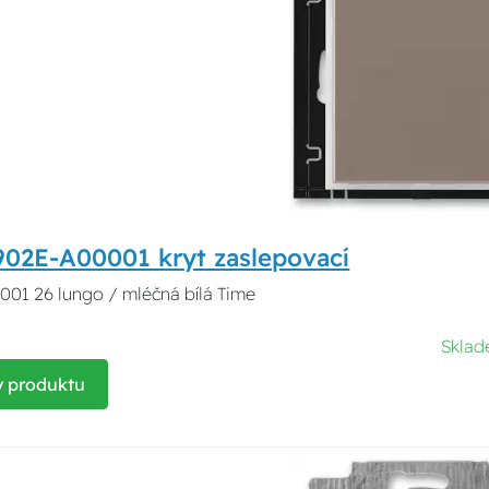
902E-A00001 kryt zaslepovací
01 26 lungo / mléčná bílá Time
Skla
y produktu