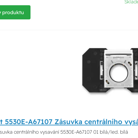
Skla
y produktu
t 5530E-A67107 Zásuvka centrálního vys
suvka centrálního vysavání 5530E-A67107 01 bílá/led. bílá