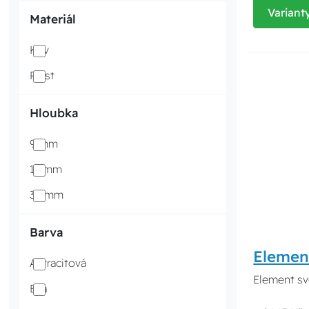
Variant
Materiál
Kov
Plast
Hloubka
9 mm
13 mm
32 mm
Barva
Elemen
Antracitová
Element sv
Bílá