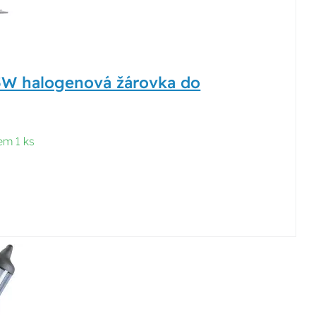
W halogenová žárovka do
em 1 ks