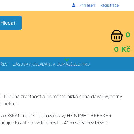
Přihlášení
Registrace
Hledat
0
0 Kč
HŘEV
ZÁSUVKY, OVLÁDÁNÍ A DOMÁCÍ ELEKTRO
. Dlouhá životnost a poměrně nízká cena dávají výborný
lometech.
rma OSRAM nabízí i autožárovky H7 NIGHT BREAKER
aručuje dosvit na vzdálenost o 40m větší než běžné