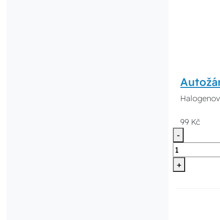
Autožá
Halogenová
99 Kč
-
+