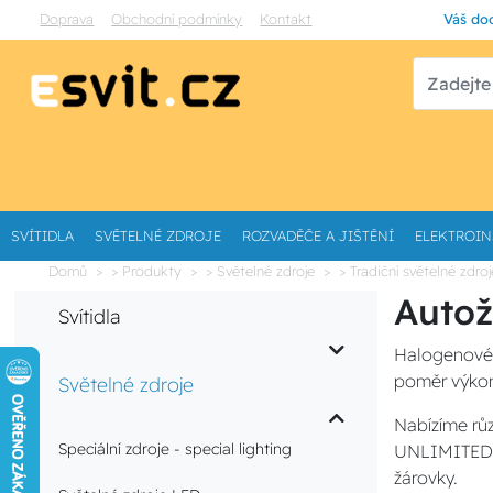
Doprava
Obchodní podmínky
Kontakt
Váš dod
SVÍTIDLA
SVĚTELNÉ ZDROJE
ROZVADĚČE A JIŠTĚNÍ
ELEKTROIN
Domů
> Produkty
> Světelné zdroje
> Tradiční světelné zdroj
Autož
Svítidla
Halogenové 
poměr výkon
Světelné zdroje
Nabízíme rů
Speciální zdroje - special lighting
UNLIMITED s 
žárovky.