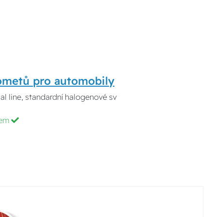
ometů pro automobily
l line, standardní halogenové sv
dem