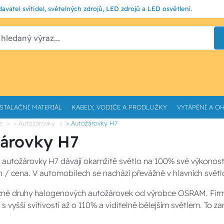
avatel svítidel, světelných zdrojů, LED zdrojů a LED osvětlení.
STALAČNÍ MATERIÁL
KABELY, VODIČE A PRODLUŽKY
VYTÁPĚNÍ A O
e
> Autožárovky
> Autožárovky H7
árovky H7
autožárovky H7 dávají okamžitě světlo na 100% své výkonosti
 / cena. V automobilech se nachází převážně v hlavních svět
zné druhy halogenových autožárovek od výrobce OSRAM. Fi
vyšší svítivostí až o 110% a viditelně bělejším světlem. To z