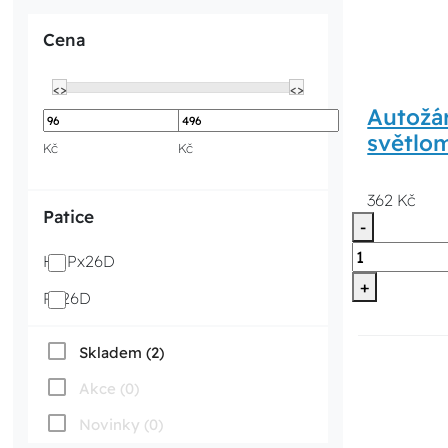
Cena
<>
<>
Autožá
světlo
Kč
Kč
362 Kč
Patice
-
H7 Px26D
+
Px26D
Skladem (2)
Akce (0)
Novinky (0)