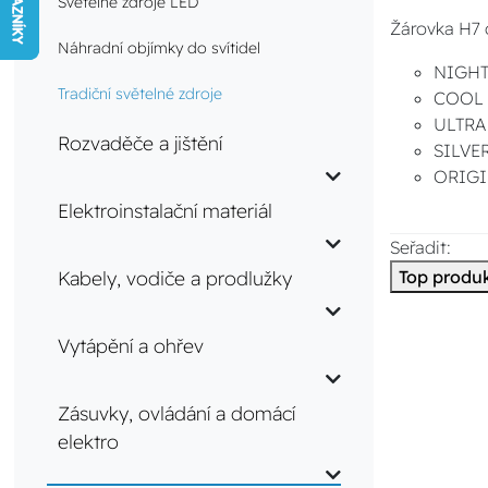
Světelné zdroje LED
Žárovka H7 
Náhradní objímky do svítidel
NIGHT
Tradiční světelné zdroje
COOL 
ULTRA
Rozvaděče a jištění
SILVER
ORIGI
Elektroinstalační materiál
Seřadit:
Kabely, vodiče a prodlužky
Top produ
Vytápění a ohřev
Zásuvky, ovládání a domácí
elektro