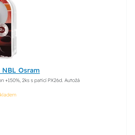
0 NBL Osram
 +150%, 2ks s paticí PX26d. Autožá
skladem