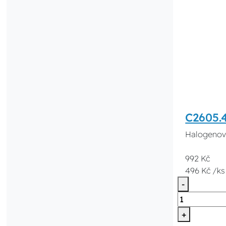
C2605.
Halogenová
992 Kč
496 Kč /ks
-
+