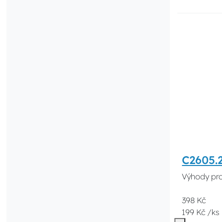
C2605.
Výhody pro
398 Kč
199 Kč /ks