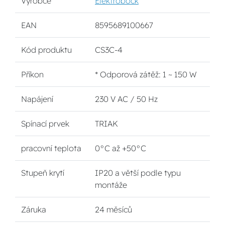
Výrobce
Elektrobock
EAN
8595689100667
Kód produktu
CS3C-4
Příkon
* Odporová zátěž: 1 ~ 150 W
Napájení
230 V AC / 50 Hz
Spínací prvek
TRIAK
pracovní teplota
0°C až +50°C
Stupeň krytí
IP20 a větší podle typu
montáže
Záruka
24 měsíců