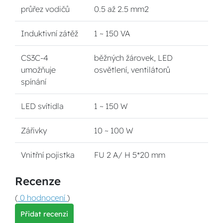
průřez vodičů
0.5 až 2.5 mm2
Induktivní zátěž
1 ~ 150 VA
CS3C-4
běžných žárovek, LED
umožňuje
osvětlení, ventilátorů
spínání
LED svítidla
1 ~ 150 W
Zářivky
10 ~ 100 W
Vnitřní pojistka
FU 2 A/ H 5*20 mm
Recenze
(
0 hodnocení
)
Přidat recenzi