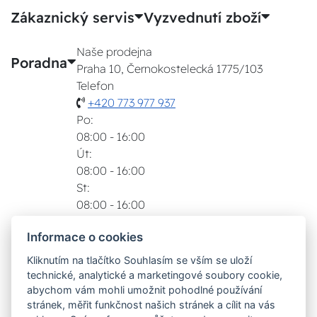
Zákaznický servis
Vyzvednutí zboží
Naše prodejna
Poradna
Praha 10, Černokostelecká 1775/103
Telefon
+420 773 977 937
Po:
08:00 - 16:00
Út:
08:00 - 16:00
St:
08:00 - 16:00
Čt:
Informace o cookies
08:00 - 16:00
Pá:
Kliknutím na tlačítko Souhlasím se vším se uloží
08:00 - 16:00
technické, analytické a marketingové soubory cookie,
Zobrazit na mapě
abychom vám mohli umožnit pohodlné používání
stránek, měřit funkčnost našich stránek a cílit na vás
Možnosti dopravy