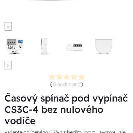
<
>
(
0 hodnocení
)
Časový spínač pod vypínač
CS3C-4 bez nulového
vodiče
Varianta oblíbeného CS3-4 s bezšroubovou svorkou, ale