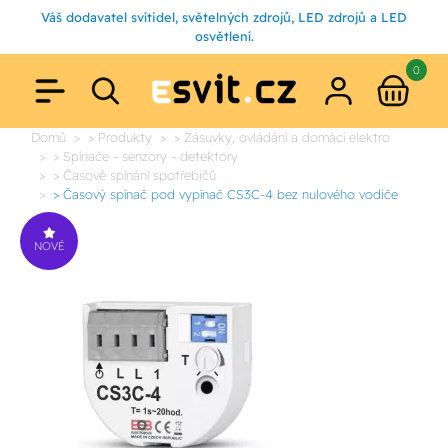
Váš dodavatel svítidel, světelných zdrojů, LED zdrojů a LED
osvětlení.
0
Domů
> Produkty
> Zásuvky, ovládání a domácí elektro
> Spínače - senzory - detektory
> Časové spínání spotřebičů
> Časový spínač pod vypínač CS3C-4 bez nulového vodiče
NOVÉ