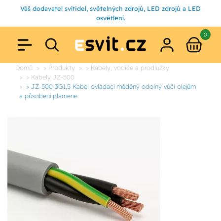
Váš dodavatel svítidel, světelných zdrojů, LED zdrojů a LED
osvětlení.
0
Domů
> Produkty
> Kabely, vodiče a prodlužky
> Kabely JZ-500
> JZ-500 3G1,5 Kabel ovládací měděný odolný vůči olejům
a působení plamene