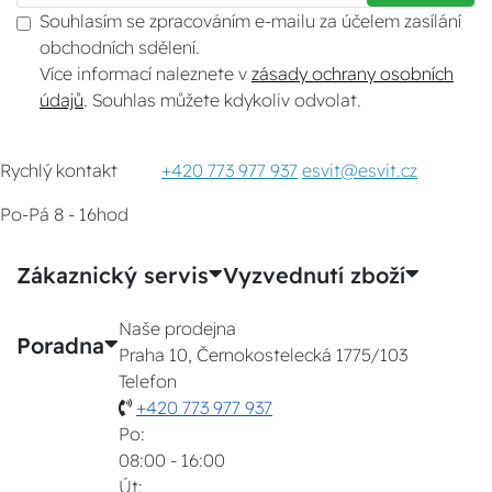
Souhlasím se zpracováním e-mailu za účelem zasílání
obchodních sdělení.
Více informací naleznete v
zásady ochrany osobních
údajů
. Souhlas můžete kdykoliv odvolat.
Rychlý kontakt
+420 773 977 937
esvit@esvit.cz
Po-Pá 8 - 16hod
Zákaznický servis
Vyzvednutí zboží
Naše prodejna
Poradna
Praha 10, Černokostelecká 1775/103
Telefon
+420 773 977 937
Po:
08:00 - 16:00
Út: