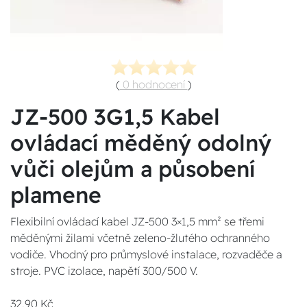
(
0 hodnocení
)
JZ-500 3G1,5 Kabel
ovládací měděný odolný
vůči olejům a působení
plamene
Flexibilní ovládací kabel JZ-500 3×1,5 mm² se třemi
měděnými žilami včetně zeleno-žlutého ochranného
vodiče. Vhodný pro průmyslové instalace, rozvaděče a
stroje. PVC izolace, napětí 300/500 V.
32,90 Kč