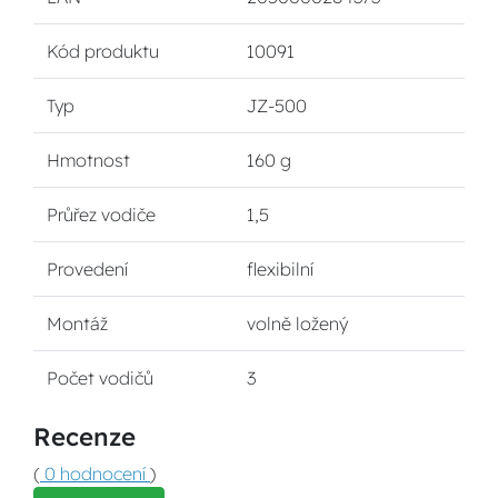
Kód produktu
10091
Typ
JZ-500
Hmotnost
160 g
Průřez vodiče
1,5
Provedení
flexibilní
Montáž
volně ložený
Počet vodičů
3
Recenze
(
0 hodnocení
)