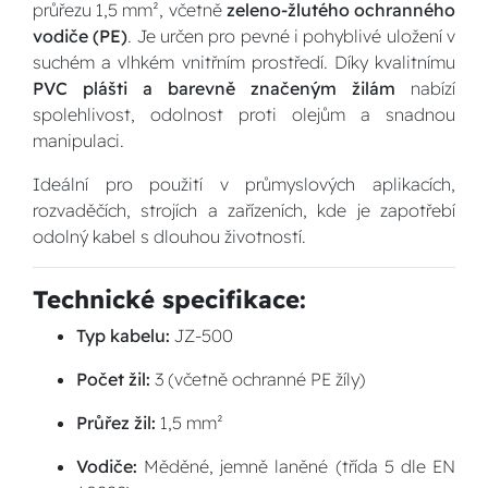
průřezu 1,5 mm², včetně
zeleno-žlutého ochranného
vodiče (PE)
. Je určen pro pevné i pohyblivé uložení v
suchém a vlhkém vnitřním prostředí. Díky kvalitnímu
PVC plášti a barevně značeným žilám
nabízí
spolehlivost, odolnost proti olejům a snadnou
manipulaci.
Ideální pro použití v průmyslových aplikacích,
rozvaděčích, strojích a zařízeních, kde je zapotřebí
odolný kabel s dlouhou životností.
Technické specifikace:
Typ kabelu:
JZ-500
Počet žil:
3 (včetně ochranné PE žíly)
Průřez žil:
1,5 mm²
Vodiče:
Měděné, jemně laněné (třída 5 dle EN