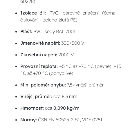
60228)
Izolace žil:
PVC, barevné značení (černá +
číslování + zeleno-žlutá PE)
Plášť:
PVC, šedý RAL 7001
Jmenovité napětí:
300/500 V
Zkušební napětí:
2000 V
Provozní teplota:
−5 °C až +70 °C (pevně), −15
°C až +70 °C (pohyblivě)
Min. poloměr ohybu:
7,5× vnější průměr
Vnější průměr:
cca 8,3 mm
Hmotnost:
cca
0,090 kg/m
Normy:
ČSN EN 50525-2-51, VDE 0281