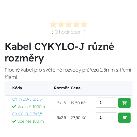
(
0 hodnocení
)
Kabel CYKYLO-J různé
rozměry
Plochý kabel pro světelné rozvody průřezu 1,5mm s třemi
žílami
Kódy
Rozměr
Cena
CYKYLO-J 3x1,5
3x1.5
19,50 Kč
více než 1000 m
CYKYLO-J 3x2,5
3x2.5
29,50 Kč
více než 100 m