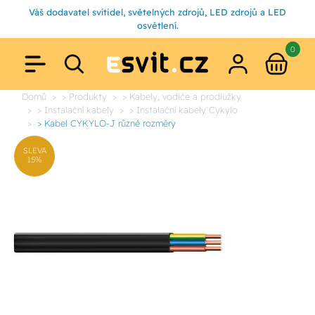
Váš dodavatel svítidel, světelných zdrojů, LED zdrojů a LED
osvětlení.
0
Domů
> Produkty
> Kabely, vodiče a prodlužky
> Instalační kabely
> Instalační kabely Cykylo
> Kabel CYKYLO-J různé rozměry
SLEVA
15%