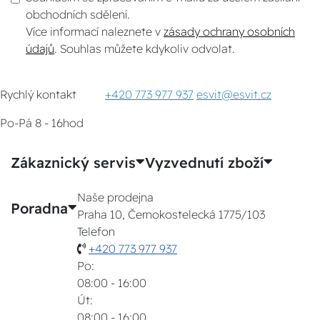
obchodních sdělení.
Více informací naleznete v
zásady ochrany osobních
údajů
. Souhlas můžete kdykoliv odvolat.
Rychlý kontakt
+420 773 977 937
esvit@esvit.cz
Po-Pá 8 - 16hod
Zákaznický servis
Vyzvednutí zboží
Naše prodejna
Poradna
Praha 10, Černokostelecká 1775/103
Telefon
+420 773 977 937
Po:
08:00 - 16:00
Út:
08:00 - 16:00