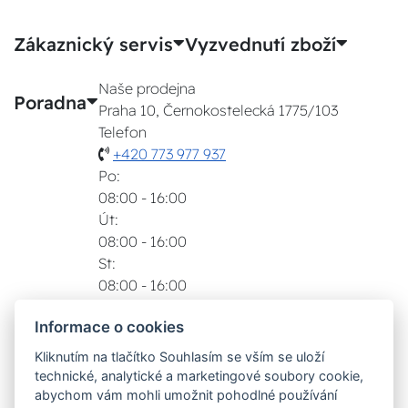
Zákaznický servis
Vyzvednutí zboží
Naše prodejna
Poradna
Praha 10, Černokostelecká 1775/103
Telefon
+420 773 977 937
Po:
08:00 - 16:00
Út:
08:00 - 16:00
St:
08:00 - 16:00
Čt:
Informace o cookies
08:00 - 16:00
Pá:
Kliknutím na tlačítko Souhlasím se vším se uloží
08:00 - 16:00
technické, analytické a marketingové soubory cookie,
Zobrazit na mapě
abychom vám mohli umožnit pohodlné používání