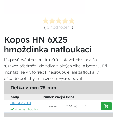
(
0 hodnocení
)
Kopos HN 6X25
hmoždinka natloukací
K upevňování nekonstrukčních stavebních prvků a
různých předmětů do zdiva z plných cihel a betonu. Při
montáži se vrutohřebík nešroubuje, ale zatlouká, v
případě potřeby je možné jej vyšroubovat.
Délka v mm 25 mm
Kódy
Průměr vnější
Cena
HN 6X25_XX
6mm
2,34 Kč
více než 100 ks