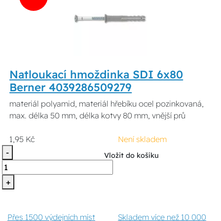
Natloukací hmoždinka SDI 6x80
Berner 4039286509279
materiál polyamid, materiál hřebíku ocel pozinkovaná,
max. délka 50 mm, délka kotvy 80 mm, vnější prů
1,95 Kč
Není skladem
-
Vložit do košíku
+
Přes 1500 výdejních míst
Skladem více než 10 000