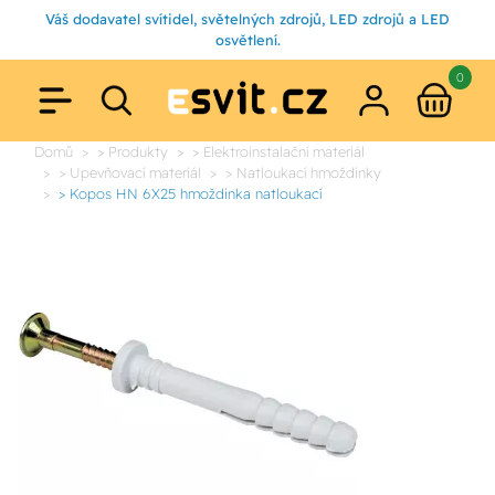
Váš dodavatel svítidel, světelných zdrojů, LED zdrojů a LED
osvětlení.
0
Domů
> Produkty
> Elektroinstalační materiál
> Upevňovací materiál
> Natloukací hmoždinky
> Kopos HN 6X25 hmoždinka natloukací