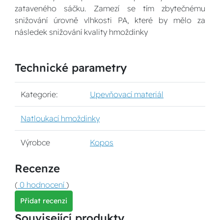
zataveného sáčku. Zamezí se tím zbytečnému
snižování úrovně vlhkosti PA, které by mělo za
následek snižování kvality hmoždinky
Technické parametry
Kategorie:
Upevňovací materiál
Natloukací hmoždinky
Výrobce
Kopos
Recenze
(
0 hodnocení
)
Přidat recenzi
Související produkty