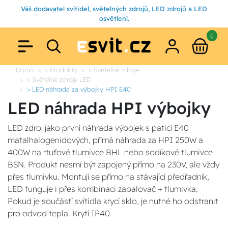
Váš dodavatel svítidel, světelných zdrojů, LED zdrojů a LED
osvětlení.
0
Domů
> Produkty
> Světelné zdroje
> Světelné zdroje LED
> LED náhrada za výbojky HPI E40
LED náhrada HPI výbojky
LED zdroj jako první náhrada výbojek s paticí E40
matalhalogenidových, přímá náhrada za HPI 250W a
400W na rtuťové tlumivce BHL nebo sodíkové tlumivce
BSN. Produkt nesmí být zapojený přímo na 230V, ale vždy
přes tlumivku. Montují se přímo na stávající předřadník,
LED funguje i přes kombinaci zapalovač + tlumivka.
Pokud je součástí svítidla krycí sklo, je nutné ho odstranit
pro odvod tepla. Krytí IP40.