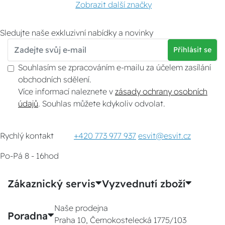
Zobrazit další značky
Sledujte naše exkluzivní nabídky a novinky
Přihlásit se
Souhlasím se zpracováním e-mailu za účelem zasílání
obchodních sdělení.
Více informací naleznete v
zásady ochrany osobních
údajů
. Souhlas můžete kdykoliv odvolat.
Rychlý kontakt
+420 773 977 937
esvit@esvit.cz
Po-Pá 8 - 16hod
Zákaznický servis
Vyzvednutí zboží
Naše prodejna
Poradna
Praha 10, Černokostelecká 1775/103