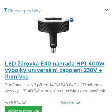
Filtrovat produkty
LED žárovka E40 náhrada HPI 400W
výbojky universální zapojení 230V +
tlumivka
TrueForce UN NB příkon 140W E40 840, LED náhrada
výbojky HPI 400W, zapojení na tlumivka+zapalovač tak
od 3 824 Kč
Skladem
Varianty produktu