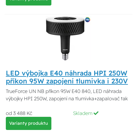
LED výbojka E40 náhrada HPI 250W
příkon 95W zapojení tlumivka i 230V
TrueForce UN NB příkon 95W E40 840, LED náhrada
výbojky HPI 250W, zapojení na tlumivka+zapalovač tak
od 3 488 Kč
Skladem
Varianty produktu