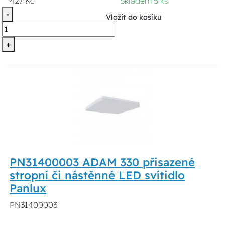
427 Kč
Skladem 5 ks
-
Vložit do košíku
+
PN31400003 ADAM 330 přisazené
stropní či nástěnné LED svítidlo
Panlux
PN31400003