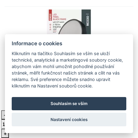
Informace o cookies
Kliknutím na tlačítko Souhlasím se vším se uloží
technické, analytické a marketingové soubory cookie,
ZM5353 LED přisazené svítidlo
abychom vám mohli umožnit pohodlné používání
NEXXO, kruhové, černé, 28,5W, se
stránek, měřit funkčnost našich stránek a cílit na vás
reklamu. Své preference můžete snadno upravit
změnou CCT EMOS Lighting
kliknutím na Nastavení souborů cookie.
Výhody produktu
Souhlasím se vším
892 Kč
Skladem 6 ks
-
Vložit do košíku
Nastavení cookies
+