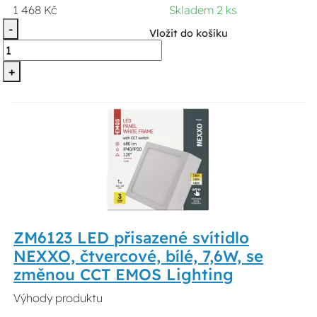
1 468 Kč
Skladem 2 ks
-
Vložit do košíku
+
ZM6123 LED přisazené svítidlo
NEXXO, čtvercové, bílé, 7,6W, se
změnou CCT EMOS Lighting
Výhody produktu