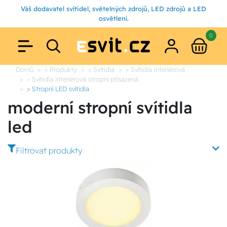
Váš dodavatel svítidel, světelných zdrojů, LED zdrojů a LED
osvětlení.
0
Domů
> Produkty
> Svítidla
> Svítidla interiérová
> Svítidla interiérová stropní přisazená
> Stropní LED svítidla
moderní stropní svítidla
led
Filtrovat produkty