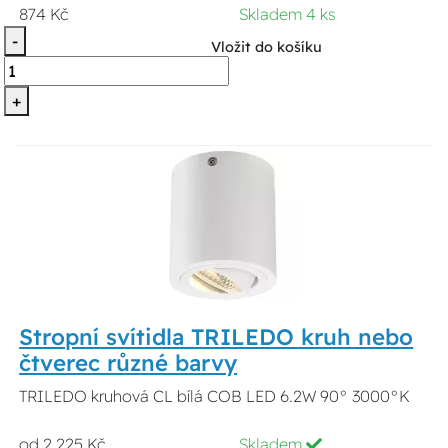
874 Kč
Skladem 4 ks
-
Vložit do košíku
+
Stropní svítidla TRILEDO kruh nebo
čtverec různé barvy
TRILEDO kruhová CL bílá COB LED 6.2W 90° 3000°K
od 2 225 Kč
Skladem