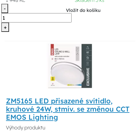
1 948 Kč
Skladem 3 ks
-
Vložit do košíku
+
ZM5165 LED přisazené svítidlo,
kruhové 24W, stmív. se změnou CCT
EMOS Lighting
Výhody produktu