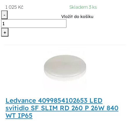
1 025 Kč
Skladem 3 ks
-
Vložit do košíku
+
Ledvance 4099854102653 LED
svítidlo SF SLIM RD 260 P 26W 840
WT IP65