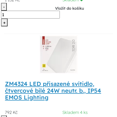
-
Vložit do košíku
+
ZM4324 LED přisazené svítidlo,
čtvercové bílé 24W neutr. b., IP54
EMOS Lighting
792 Kč
Skladem 4 ks