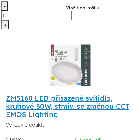
-
Vložit do košíku
+
ZM5168 LED přisazené svítidlo,
kruhové 30W, stmív. se změnou CCT
EMOS Lighting
Výhody produktu
1 132 Kč
Skladem