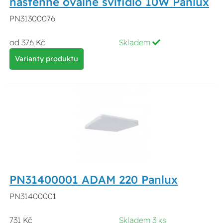
nástěnné oválné svítidlo 10W Panlux
PN31300076
od 376 Kč
Skladem
Varianty produktu
PN31400001 ADAM 220 Panlux
PN31400001
731 Kč
Skladem 3 ks