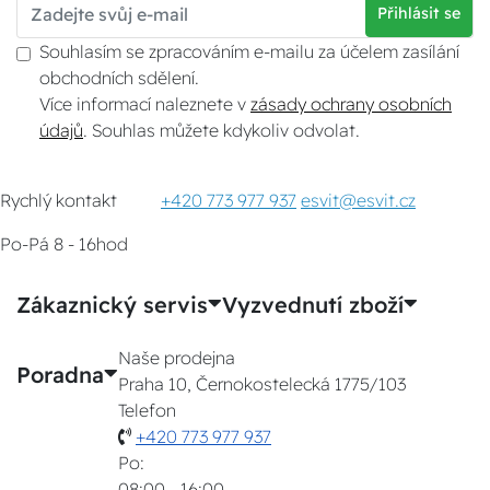
Přihlásit se
Souhlasím se zpracováním e-mailu za účelem zasílání
obchodních sdělení.
Více informací naleznete v
zásady ochrany osobních
údajů
. Souhlas můžete kdykoliv odvolat.
Rychlý kontakt
+420 773 977 937
esvit@esvit.cz
Po-Pá 8 - 16hod
Zákaznický servis
Vyzvednutí zboží
Naše prodejna
Poradna
Praha 10, Černokostelecká 1775/103
Telefon
+420 773 977 937
Po:
08:00 - 16:00