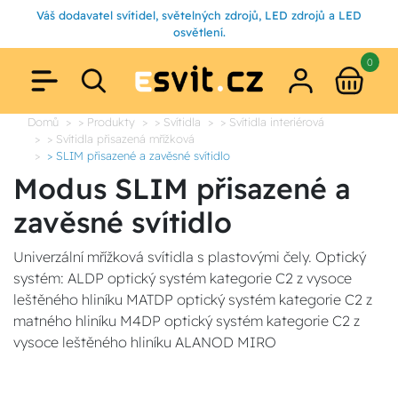
Váš dodavatel svítidel, světelných zdrojů, LED zdrojů a LED
osvětlení.
0
Domů
> Produkty
> Svítidla
> Svítidla interiérová
> Svítidla přisazená mřížková
> SLIM přisazené a zavěsné svítidlo
Modus SLIM přisazené a
zavěsné svítidlo
Univerzální mřížková svítidla s plastovými čely. Optický
systém: ALDP optický systém kategorie C2 z vysoce
leštěného hliníku MATDP optický systém kategorie C2 z
matného hliníku M4DP optický systém kategorie C2 z
vysoce leštěného hliníku ALANOD MIRO