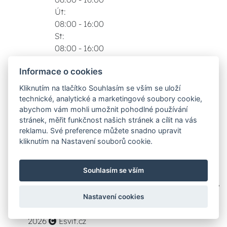
Út:
08:00 - 16:00
St:
08:00 - 16:00
Čt:
Informace o cookies
08:00 - 16:00
Pá:
Kliknutím na tlačítko Souhlasím se vším se uloží
08:00 - 16:00
technické, analytické a marketingové soubory cookie,
Zobrazit na mapě
abychom vám mohli umožnit pohodlné používání
stránek, měřit funkčnost našich stránek a cílit na vás
Možnosti dopravy
reklamu. Své preference můžete snadno upravit
kliknutím na Nastavení souborů cookie.
Bezpečná a rychlá platba
Souhlasím se vším
Nastavení cookies
2026
Esvit.cz