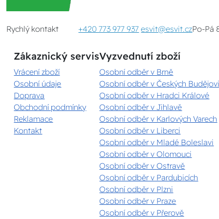
Rychlý kontakt
+420 773 977 937
esvit@esvit.cz
Po-Pá 
Zákaznický servis
Vyzvednutí zboží
Vrácení zboží
Osobní odběr v Brně
Osobní údaje
Osobní odběr v Českých Budějovi
Doprava
Osobní odběr v Hradci Králové
Obchodní podmínky
Osobní odběr v Jihlavě
Reklamace
Osobní odběr v Karlových Varech
Kontakt
Osobní odběr v Liberci
Osobní odběr v Mladé Boleslavi
Osobní odběr v Olomouci
Osobní odběr v Ostravě
Osobní odběr v Pardubicích
Osobní odběr v Plzni
Osobní odběr v Praze
Osobní odběr v Přerově