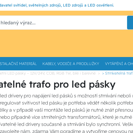
avatel svítidel, světelných zdrojů, LED zdrojů a LED osvětlení.
STALAČNÍ MATERIÁL
KABELY, VODIČE A PRODLUŽKY
VYTÁPĚNÍ A O
etní LED pásky – 12V/24V, COB, RGB TW, bílé i barevné
> Stmívatelná tra
atelné trafo pro led pásky
led drivery pro napájení led pásků s možností stmívání neboli 
regulovat svítivost led pásku je potřeba vědět několik potře
élky a v případě vaší montáže led pásků je nutné znát přesno
nebo případně více stmítelných transformátorů, které je nutné
vatelné led drivery současně a stmívání bylo synchronní. Ve
 zavolejte nám, zdarma Vám poradíme a vytvoříme cenovou na