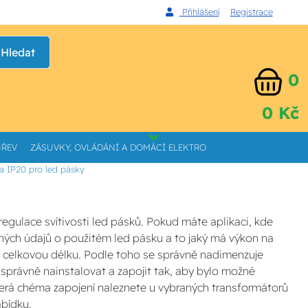
Přihlášení
Registrace
Hledat
0
0 Kč
HŘEV
ZÁSUVKY, OVLÁDÁNÍ A DOMÁCÍ ELEKTRO
fa IP20 pro led pásky
regulace svítivosti led pásků. Pokud máte aplikaci, kde
bných údajů o použitém led pásku a to jaký má výkon na
u celkovou délku. Podle toho se správně nadimenzuje
 správně nainstalovat a zapojit tak, aby bylo možné
škerá chéma zapojení naleznete u vybraných transformátorů
bídku.