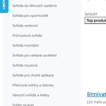
Svítidla do lištových systémů
Seřadit:
Svítidla pro sportoviště
Top produ
Svítidla venkovní
Průmyslová svítidla
Svítidla montážní
Svítidla pro veřejné osvětlení
Svítidla nouzová
Svítidla pro chytré aplikace
Přenosné svítilny a čelovky
Stmíva
Vánoční svítidla a řetězy
12V trafo 
Světla na kola