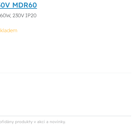
230V MDR60
. 60W, 230V IP20
skladem
přidány produkty v akci a novinky.