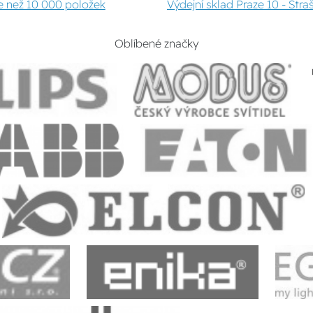
e než 10 000 položek
Výdejní sklad Praze 10 - Stra
Oblíbené značky