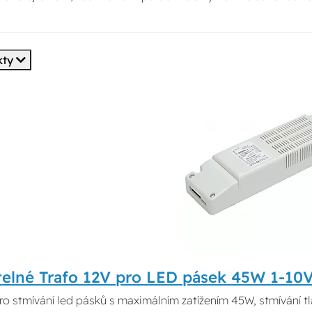
kty
telné Trafo 12V pro LED pásek 45W 1-10
pro stmívání led pásků s maximálním zatížením 45W, stmívání t