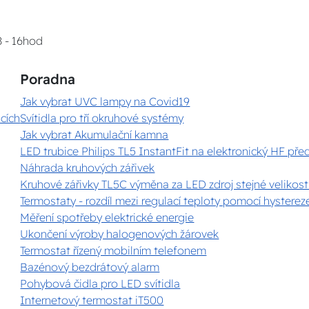
8 - 16hod
Poradna
Jak vybrat UVC lampy na Covid19
cích
Svítidla pro tří okruhové systémy
Jak vybrat Akumulační kamna
LED trubice Philips TL5 InstantFit na elektronický HF pře
Náhrada kruhových zářivek
Kruhové zářivky TL5C výměna za LED zdroj stejné velikost
Termostaty - rozdíl mezi regulací teploty pomocí hystereze
Měření spotřeby elektrické energie
Ukončení výroby halogenových žárovek
Termostat řízený mobilním telefonem
Bazénový bezdrátový alarm
Pohybová čidla pro LED svítidla
Internetový termostat iT500