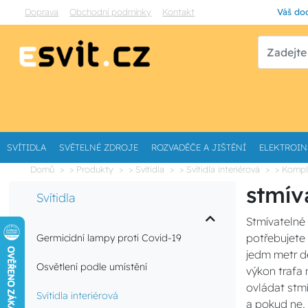
Doprava
Obchodní podmínky
Kontakt
Váš dod
SVÍTIDLA
SVĚTELNÉ ZDROJE
ROZVADĚČE A JIŠTĚNÍ
ELEKTROIN
Domů
> Produkty
> Svítidla
> Svítidla interiérová
> Kompl
stmív
Svítidla
Stmívatelné 
potřebujete 
Germicidní lampy proti Covid-19
jedm metr d
Osvětlení podle umístění
výkon trafa 
ovládat stmí
Svítidla interiérová
a pokud ne,