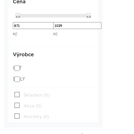
Cena
<>
<>
Kč
Kč
Výrobce
QLT
ITALY
Skladem (0)
Akce (0)
Novinky (0)