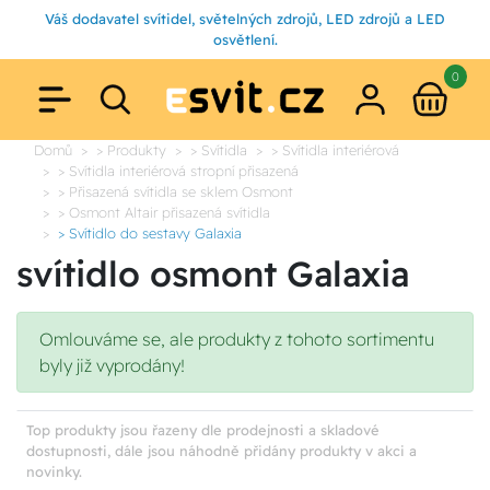
Váš dodavatel svítidel, světelných zdrojů, LED zdrojů a LED
osvětlení.
0
Domů
> Produkty
> Svítidla
> Svítidla interiérová
> Svítidla interiérová stropní přisazená
> Přisazená svítidla se sklem Osmont
> Osmont Altair přisazená svítidla
> Svítidlo do sestavy Galaxia
svítidlo osmont Galaxia
Omlouváme se, ale produkty z tohoto sortimentu
byly již vyprodány!
Top produkty jsou řazeny dle prodejnosti a skladové
dostupnosti, dále jsou náhodně přidány produkty v akci a
novinky.