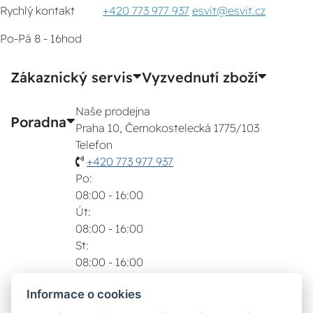
Rychlý kontakt
+420 773 977 937
esvit@esvit.cz
Po-Pá 8 - 16hod
Zákaznický servis
Vyzvednutí zboží
Naše prodejna
Poradna
Praha 10, Černokostelecká 1775/103
Telefon
+420 773 977 937
Po:
08:00 - 16:00
Út:
08:00 - 16:00
St:
08:00 - 16:00
Čt:
Informace o cookies
08:00 - 16:00
Pá: