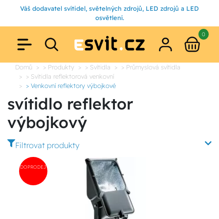
Váš dodavatel svítidel, světelných zdrojů, LED zdrojů a LED
osvětlení.
0
Domů
> Produkty
> Svítidla
> Průmyslová svítidla
> Svítidla reflektorová venkovní
> Venkovní reflektory výbojkové
svítidlo reflektor
výbojkový
Filtrovat produkty
DOPRODEJ