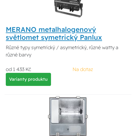
MERANO metalhalogenový
světlomet symetrický Panlux
Různé typy symetrický / asymetrický, různé watty a
různé barvy
od 1 433 Kč
Na dotaz
Varianty produktu