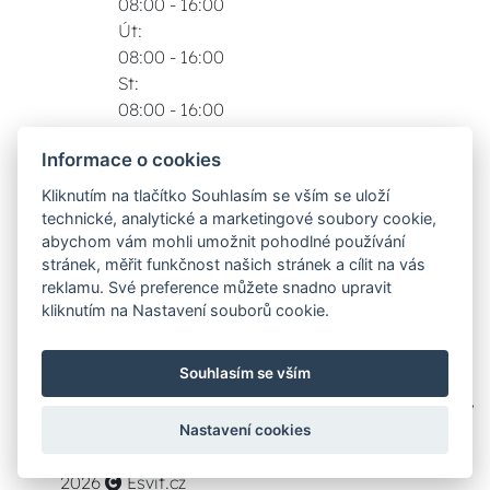
08:00 - 16:00
Út:
08:00 - 16:00
St:
08:00 - 16:00
Čt:
Informace o cookies
08:00 - 16:00
Pá:
Kliknutím na tlačítko Souhlasím se vším se uloží
08:00 - 16:00
technické, analytické a marketingové soubory cookie,
Zobrazit na mapě
abychom vám mohli umožnit pohodlné používání
stránek, měřit funkčnost našich stránek a cílit na vás
Možnosti dopravy
reklamu. Své preference můžete snadno upravit
kliknutím na Nastavení souborů cookie.
Bezpečná a rychlá platba
Souhlasím se vším
Nastavení cookies
2026
Esvit.cz