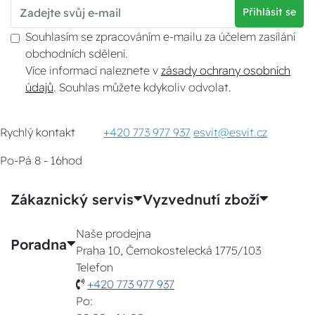
Přihlásit se
Souhlasím se zpracováním e-mailu za účelem zasílání
obchodních sdělení.
Více informací naleznete v
zásady ochrany osobních
údajů
. Souhlas můžete kdykoliv odvolat.
Rychlý kontakt
+420 773 977 937
esvit@esvit.cz
Po-Pá 8 - 16hod
Zákaznický servis
Vyzvednutí zboží
Naše prodejna
Poradna
Praha 10, Černokostelecká 1775/103
Telefon
+420 773 977 937
Po: