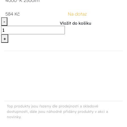
4000°K 2500lm
584 Kč
Na dotaz
-
Vložit do košíku
+
Top produkty jsou řazeny dle prodejnosti a skladové
dostupnosti, dále jsou náhodně přidány produkty v akci a
novinky.