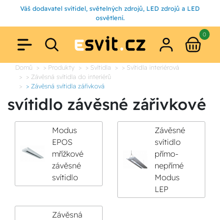
Váš dodavatel svítidel, světelných zdrojů, LED zdrojů a LED
osvětlení.
0
Domů
> Produkty
> Svítidla
> Svítidla interiérová
> Závěsná svítidla do interiérů
> Závěsná svítidla zářivková
svítidlo závěsné zářivkové
Modus
Závěsné
EPOS
svítidlo
mřížkové
přímo-
závěsné
nepřímé
svítidlo
Modus
LEP
Závěsná