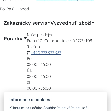
Po-Pá 8 - 16hod
Zákaznický servis
Vyzvednutí zboží
Naše prodejna
Poradna
Praha 10, Černokostelecká 1775/103
Telefon
+420 773 977 937
Po:
08:00 - 16:00
Út:
08:00 - 16:00
St:
08:00 - 16:00
Čt:
Informace o cookies
08:00 - 16:00
Pá:
Kliknutím na tlačítko Souhlasím se vším se uloží