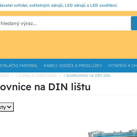
avatel svítidel, světelných zdrojů, LED zdrojů a LED osvětlení.
STALAČNÍ MATERIÁL
KABELY, VODIČE A PRODLUŽKY
VYTÁPĚNÍ A O
enství
> Svorky a svorkovnice
> Svorkovnice na DIN lištu
ovnice na DIN lištu
kty