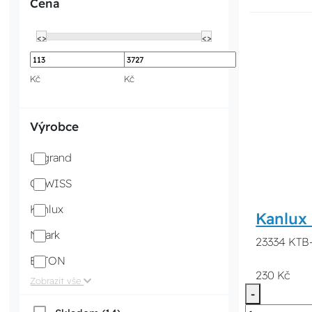
Cena
<>
<>
Kč
Kč
Výrobce
Legrand
GEWISS
Kanlux
Kanlux
Noark
23334 KTB-
EATON
230 Kč
Zobrazit vše
-