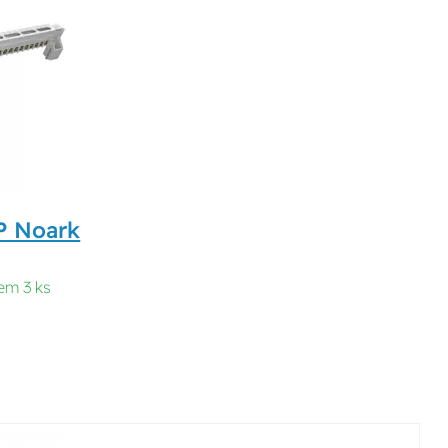
P Noark
em 3 ks