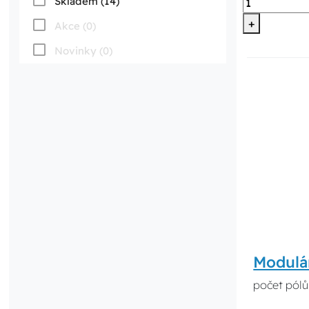
Skladem (14)
+
Akce (0)
Novinky (0)
Modulá
počet pólů