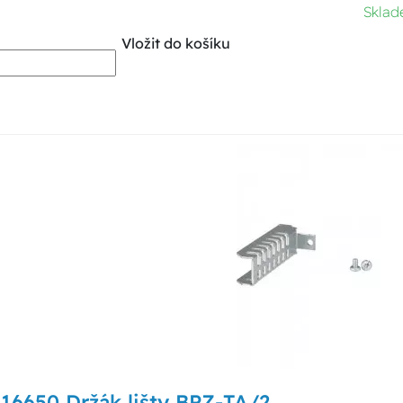
Sklad
Vložit do košíku
116650 Držák lišty BPZ-TA/2