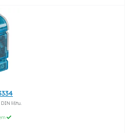
3334
DIN lištu.
dem