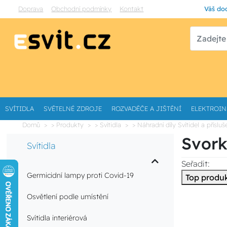
Doprava
Obchodní podmínky
Kontakt
Váš dod
SVÍTIDLA
SVĚTELNÉ ZDROJE
ROZVADĚČE A JIŠTĚNÍ
ELEKTROIN
Domů
> Produkty
> Svítidla
> Náhradní díly Svítidel a přísluš
Svork
Svítidla
Seřadit:
Germicidní lampy proti Covid-19
Top produ
Osvětlení podle umístění
Svítidla interiérová