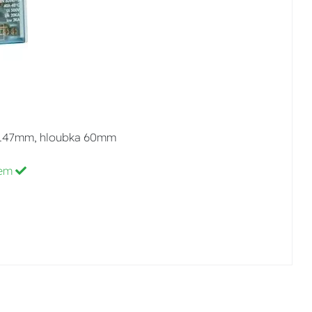
ka 147mm, hloubka 60mm
dem