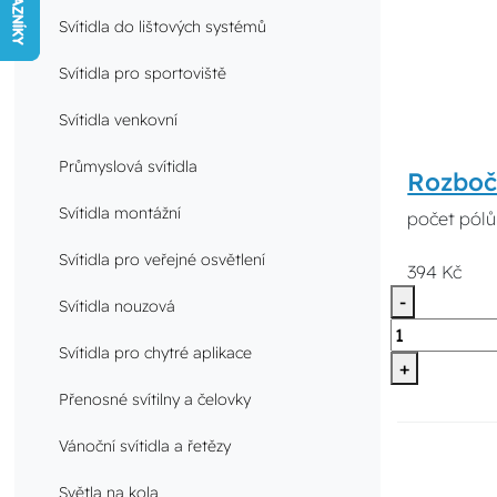
Svítidla do lištových systémů
Svítidla pro sportoviště
Svítidla venkovní
Průmyslová svítidla
Rozboč
Svítidla montážní
počet pólů
Svítidla pro veřejné osvětlení
394 Kč
-
Svítidla nouzová
Svítidla pro chytré aplikace
+
Přenosné svítilny a čelovky
Vánoční svítidla a řetězy
Světla na kola