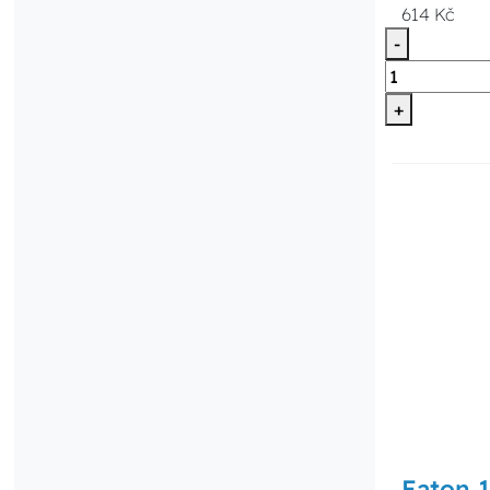
614 Kč
-
+
Eaton 