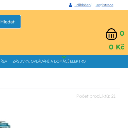
Přihlášení
Registrace
Hledat
0
0 Kč
HŘEV
ZÁSUVKY, OVLÁDÁNÍ A DOMÁCÍ ELEKTRO
Počet produktů:
21