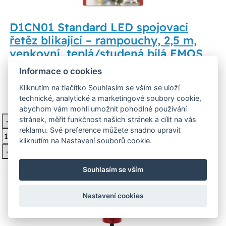
D1CN01 Standard LED spojovací
řetěz blikající – rampouchy, 2,5 m,
venkovní, teplá/studená bílá EMOS
Lighting
Informace o cookies
Popis produktuZY2002
Kliknutím na tlačítko Souhlasím se vším se uloží
technické, analytické a marketingové soubory cookie,
359 Kč
Skladem 3 ks
abychom vám mohli umožnit pohodlné používání
stránek, měřit funkčnost našich stránek a cílit na vás
-
Vložit do košíku
reklamu. Své preference můžete snadno upravit
kliknutím na Nastavení souborů cookie.
+
Souhlasím se vším
Nastavení cookies