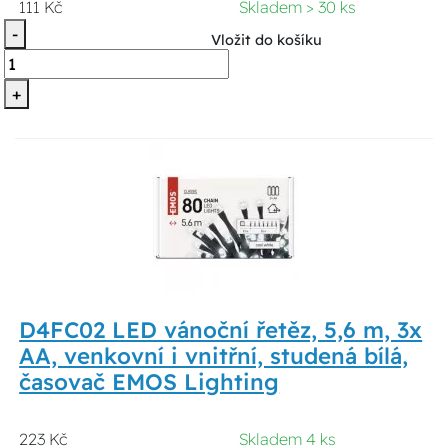
111 Kč
Skladem > 30 ks
-
Vložit do košíku
+
D4FC02 LED vánoční řetěz, 5,6 m, 3x
AA, venkovní i vnitřní, studená bílá,
časovač EMOS Lighting
223 Kč
Skladem 4 ks