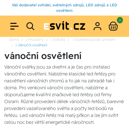
Váš dodavatel svítidel, světelných zdrojů, LED zdrojů a LED
osvětlení.
0
Domů
> Produkty
> Svítidla
> Osvětlení podle umístění
> Vánoční osvětlení
vánoční osvětlení
Vánoční svátky jsou za dveřmi a je čas pro instalaci
vánočního osvětlení. Nabízíme klasické led řetězy pro
nasvětlení vánočních stromů a to jak na zahradě tak i
doma. Pro venkovní vánoční osvětlení, nabízíme a
doporučujeme kvalitní značkové led řetězy od firmy
Osram. Různé provedení délek vánočních řetězů, barevné
provedení vazařovaného světla a počty led bodů na
řetězu. Led vánoční řetěz má malý příkon a lze jím svítit
celou noc bez větší energetické náročnosti.