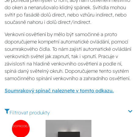
Je potřeba přemýšlet o tom, aby nám osvětlení nesvítilo
do oken a nenarušovalo klidný spánek. Svítidla mohou
svítit po fasádě dolů direct, nebo vzhůru indirect, nebo
současně nahoru i dolů direct/indirect.
Venkovní osvětlení by mělo být samočinné a proto
doporučujeme kompetní automatické ovládání, pomocí
soumrakového čidla. To nám zajistí automatické ovládání
venkovních světel jak zapnutí, tak i vpnutí. Pracuje v
závislosti na hladině venkovního osvětlení a podle ní,
spíná daný světelný okruh. Doporučujeme tento systém
samočinného spínání venkovního a zahradního osvětlení.
Soumrakový spínač naleznete v tomto odkazu.
Filtrovat produkty
DOPRODEJ