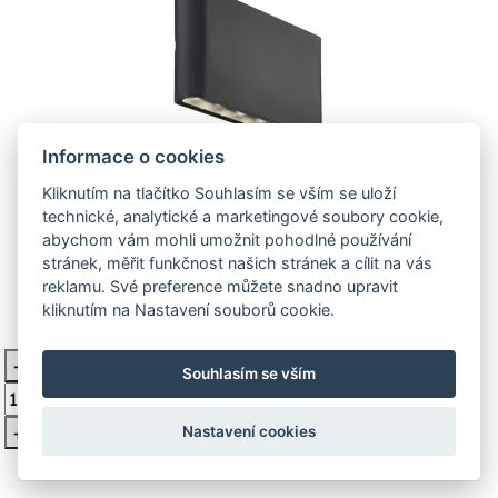
Informace o cookies
84181003 Nordlux Kinver - Kinver
Kliknutím na tlačítko Souhlasím se vším se uloží
černá - 84181003 Nordlux
technické, analytické a marketingové soubory cookie,
abychom vám mohli umožnit pohodlné používání
84181003 Kinver Přisazené led svítidlo s krytím ip54 je
stránek, měřit funkčnost našich stránek a cílit na vás
vhodné k osvětlení vstupu do domu či jeho oko
reklamu. Své preference můžete snadno upravit
kliknutím na Nastavení souborů cookie.
1 615 Kč
Není skladem
-
Vložit do košíku
Souhlasím se vším
+
Nastavení cookies