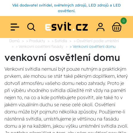
Váš dodavatel svítidel, světelných zdrojů, LED zdrojů a LED
osvětlení.
0
Domů
> Produkty
> Svítidla
> Osvětlení podle umístění
> Venkovní osvětlení fasády
> Venkovní osvětlení domu
venkovní osvětlení domu
Venkovní svítidla nemusí být pouze nutným a praktickým
prvkem, ale mohou se stát také pěkným doplňkem, který
dotvoří atmosféru vašeho domu nebo zahrady. Proto je
při výběru vhodného svítidla důležité mít vždy na paměti
nejen to, na co a kde potřebujete posvítit, ale také to v
jakém vizuálním duchu se nese celé okolí. Osvětlení
domu může být pojmuto několika způsoby. Použijeme-li
nástěnná svítidla, umístňujeme je většinou na fasádu
domu a je na každém, jakou výšku umístnění svítidla zvolí.