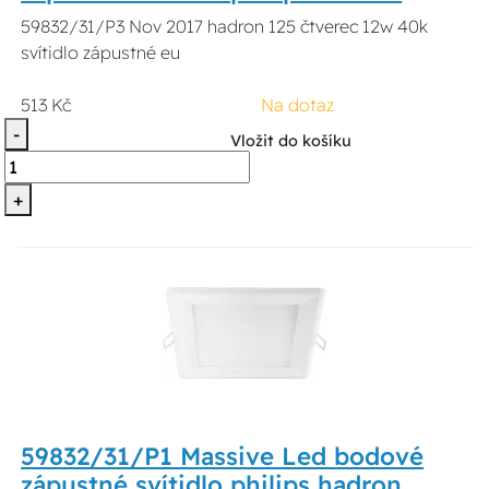
59832/31/P3 Nov 2017 hadron 125 čtverec 12w 40k
svítidlo zápustné eu
513 Kč
Na dotaz
-
Vložit do košíku
+
59832/31/P1 Massive Led bodové
zápustné svítidlo philips hadron