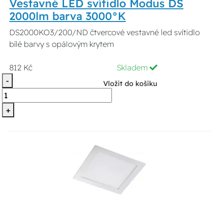
Vestavné LED svítidlo Modus DS
2000lm barva 3000°K
DS2000KO3/200/ND čtvercové vestavné led svítidlo
bílé barvy s opálovým krytem
812 Kč
Skladem
-
Vložit do košíku
+