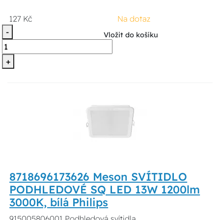
127 Kč
Na dotaz
-
Vložit do košíku
+
8718696173626 Meson SVÍTIDLO
PODHLEDOVÉ SQ LED 13W 1200lm
3000K, bílá Philips
915005806001 Podhledová svítidla