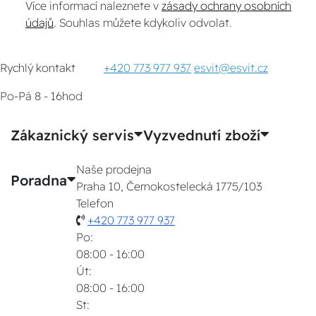
Více informací naleznete v
zásady ochrany osobních
údajů
. Souhlas můžete kdykoliv odvolat.
Rychlý kontakt
+420 773 977 937
esvit@esvit.cz
Po-Pá 8 - 16hod
Zákaznický servis
Vyzvednutí zboží
Naše prodejna
Poradna
Praha 10, Černokostelecká 1775/103
Telefon
+420 773 977 937
Po:
08:00 - 16:00
Út:
08:00 - 16:00
St: