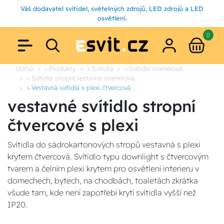
Váš dodavatel svítidel, světelných zdrojů, LED zdrojů a LED
osvětlení.
0
Domů
> Produkty
> Svítidla
> Svítidla interiérová
> Svítidla stropní vestavná interiérová
> Vestavná svítidla s plexi čtvercová
vestavné svítidlo stropní
čtvercové s plexi
Svítidla do sádrokartonových stropů vestavná s plexi
krytem čtvercová. Svítidlo typu downlight s čtvercovým
tvarem a čelním plexi krytem pro osvětlení interieru v
domechech, bytech, na chodbách, toaletách zkrátka
všude tam, kde není zapotřebí krytí svítidla vyšší než
IP20.