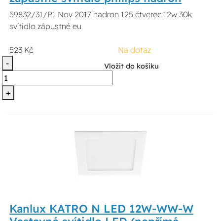
59832/31/P1 Nov 2017 hadron 125 čtverec 12w 30k
svítidlo zápustné eu
523 Kč
Na dotaz
-
Vložit do košíku
+
Kanlux KATRO N LED 12W-WW-W