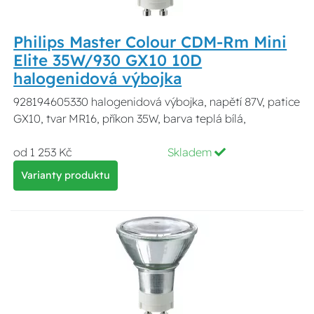
Philips Master Colour CDM-Rm Mini
Elite 35W/930 GX10 10D
halogenidová výbojka
928194605330 halogenidová výbojka, napětí 87V, patice
GX10, tvar MR16, příkon 35W, barva teplá bílá,
od 1 253 Kč
Skladem
Varianty produktu