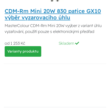
CDM-Rm Mini 20W 830 patice GX10
výběr vyzarovacího úhlu
MasterColour CDM-Rm Mini 20W vyýber z variant úhlu
vyzařování, použítí pouze s elektronickými předřad
od 1 253 Kč
Skladem
Varianty produktu