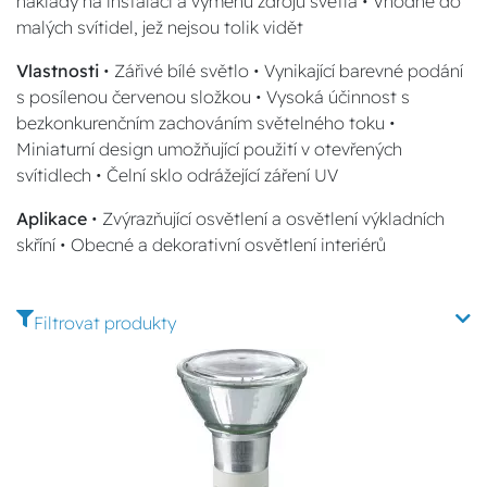
náklady na instalaci a výměnu zdrojů světla • Vhodné do
malých svítidel, jež nejsou tolik vidět
Vlastnosti
• Zářivé bílé světlo • Vynikající barevné podání
s posílenou červenou složkou • Vysoká účinnost s
bezkonkurenčním zachováním světelného toku •
Miniaturní design umožňující použití v otevřených
svítidlech • Čelní sklo odrážející záření UV
Aplikace
• Zvýrazňující osvětlení a osvětlení výkladních
skříní • Obecné a dekorativní osvětlení interiérů
Filtrovat produkty