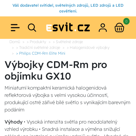
Váš dodavatel svítidel, světelných zdrojů, LED zdrojů a LED
osvětlení.
0
Domů
> Produkty
> Světelné zdroje
> Tradiční světelné zdroje
> Halogenidové výbojky
> Philips CDM-Rm Elite Mini
Výbojky CDM-Rm pro
objímku GX10
Miniaturní kompaktní keramická halogenidová
reflektorová výbojka s velmi vysokou účinností,
produkující ostré zářivé bílé světlo s vynikajícím barevným
podáním
Výhody
• Vysoká intenzita světla pro neodolatelný
vzhled výrobku • Snadná instalace a výměna snižující