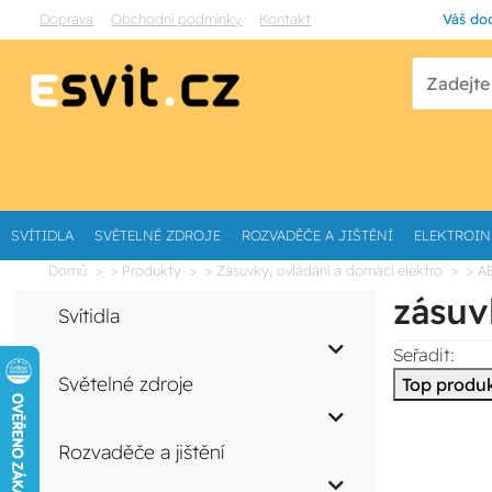
Doprava
Obchodní podmínky
Kontakt
Váš dod
SVÍTIDLA
SVĚTELNÉ ZDROJE
ROZVADĚČE A JIŠTĚNÍ
ELEKTROIN
Domů
> Produkty
> Zásuvky, ovládání a domácí elektro
> A
zásuv
Svítidla
Seřadit:
Světelné zdroje
Top produ
Rozvaděče a jištění