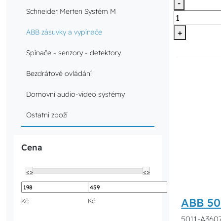
-
Schneider Merten Systém M
+
ABB zásuvky a vypínače
Spínače - senzory - detektory
Bezdrátové ovládání
Domovní audio-video systémy
Ostatní zboží
Cena
<>
<>
ABB 501
Kč
Kč
5011-A360