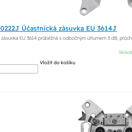
0222J Účastnická zásuvka EU 3614J
 zásuvka EU 3614 průběžná s odbočným útlumem 3 dB, průcho
Sklad
Vložit do košíku