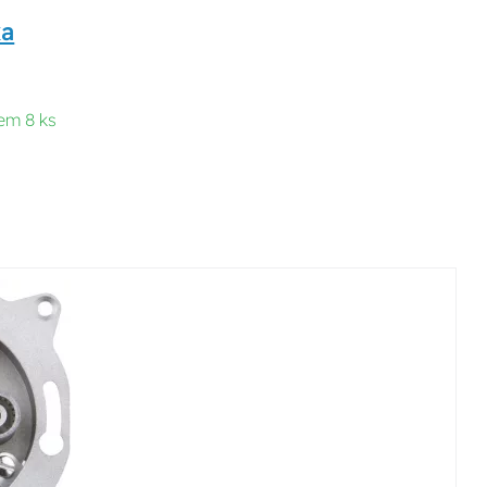
ka
em 8 ks