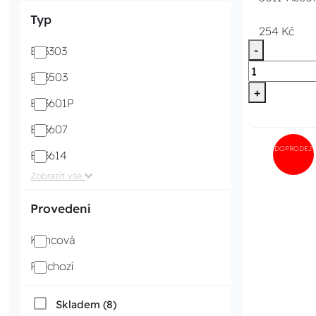
Typ
254 Kč
-
Eu3303
Eu3503
+
Eu3601P
Eu3607
DOPRODEJ
Eu3614
Zobrazit vše
Provedení
Koncová
Průchozí
Skladem (8)