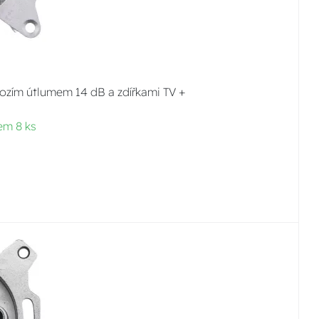
zím útlumem 14 dB a zdířkami TV +
em 8 ks