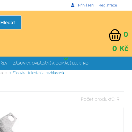
Přihlášení
Registrace
Hledat
0
0 Kč
HŘEV
ZÁSUVKY, OVLÁDÁNÍ A DOMÁCÍ ELEKTRO
ka
> Zásuvka televizní a rozhlasová
Počet produktů:
9