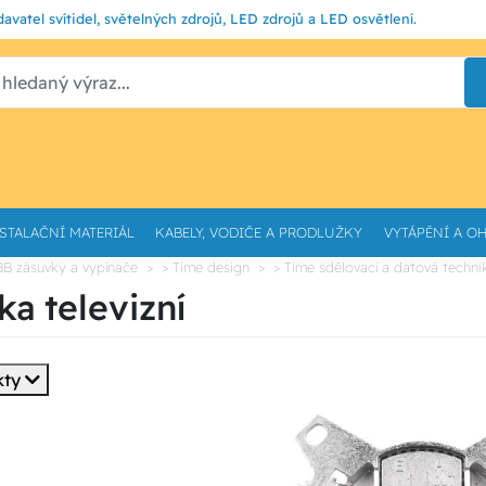
avatel svítidel, světelných zdrojů, LED zdrojů a LED osvětlení.
STALAČNÍ MATERIÁL
KABELY, VODIČE A PRODLUŽKY
VYTÁPĚNÍ A O
BB zásuvky a vypínače
> Time design
> Time sdělovací a datová techni
ka televizní
kty