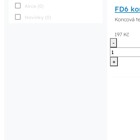
Akce (0)
FD6 kon
Novinky (0)
Koncová tel
197 Kč
-
+