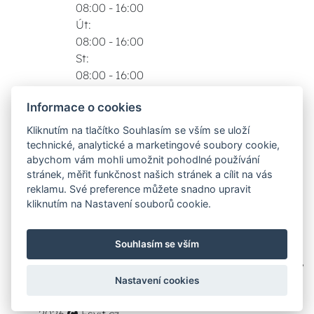
08:00 - 16:00
Út:
08:00 - 16:00
St:
08:00 - 16:00
Čt:
Informace o cookies
08:00 - 16:00
Pá:
Kliknutím na tlačítko Souhlasím se vším se uloží
08:00 - 16:00
technické, analytické a marketingové soubory cookie,
Zobrazit na mapě
abychom vám mohli umožnit pohodlné používání
stránek, měřit funkčnost našich stránek a cílit na vás
Možnosti dopravy
reklamu. Své preference můžete snadno upravit
kliknutím na Nastavení souborů cookie.
Bezpečná a rychlá platba
Souhlasím se vším
Nastavení cookies