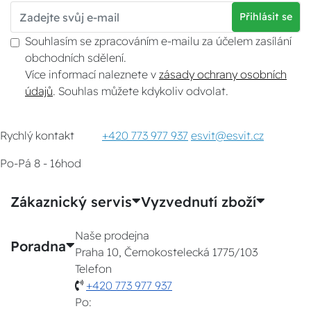
Přihlásit se
Souhlasím se zpracováním e-mailu za účelem zasílání
obchodních sdělení.
Více informací naleznete v
zásady ochrany osobních
údajů
. Souhlas můžete kdykoliv odvolat.
Rychlý kontakt
+420 773 977 937
esvit@esvit.cz
Po-Pá 8 - 16hod
Zákaznický servis
Vyzvednutí zboží
Naše prodejna
Poradna
Praha 10, Černokostelecká 1775/103
Telefon
+420 773 977 937
Po: