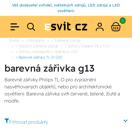
Váš dodavatel svítidel, světelných zdrojů, LED zdrojů a LED
osvětlení.
0
Domů
> Produkty
> Světelné zdroje
> Tradiční světelné zdroje
> Zářivky lineární T8 a TL5
> Zářivky standardní s objímkou G13
> Barevné zářivky TL-D G13
barevná zářivka g13
Barevné zářivky Philips TL-D pro zvýraznění
nasvětlovaných objektů, nebo pro architektonické
osvětlení. Barevná zářivka svítí červeně, želeně, žlutě a
modře.
Filtrovat produkty