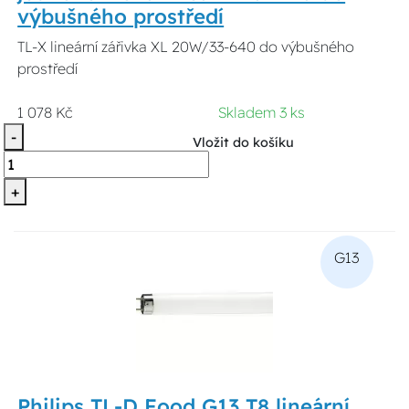
výbušného prostředí
TL-X lineární zářivka XL 20W/33-640 do výbušného
prostředí
1 078 Kč
Skladem 3 ks
-
Vložit do košíku
+
G13
Philips TL-D Food G13 T8 lineární