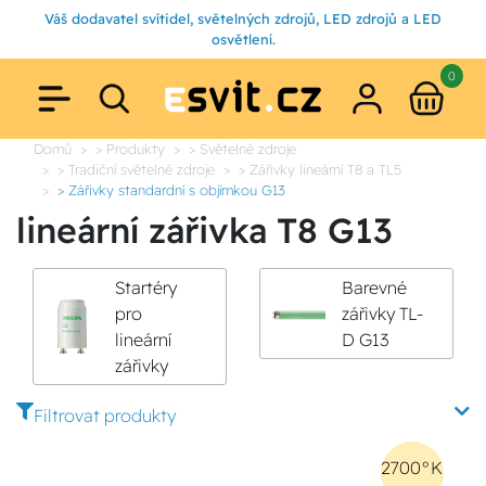
Váš dodavatel svítidel, světelných zdrojů, LED zdrojů a LED
osvětlení.
0
Domů
> Produkty
> Světelné zdroje
> Tradiční světelné zdroje
> Zářivky lineární T8 a TL5
> Zářivky standardní s objímkou G13
lineární zářivka T8 G13
Startéry
Barevné
pro
zářivky TL-
lineární
D G13
zářivky
Filtrovat produkty
2700°K