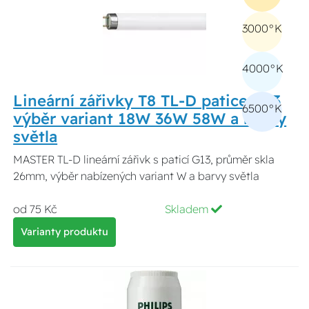
3000°K
4000°K
Lineární zářivky T8 TL-D patice G13
6500°K
výběr variant 18W 36W 58W a barvy
světla
MASTER TL-D lineární zářivk s paticí G13, průměr skla
26mm, výběr nabízených variant W a barvy světla
od 75 Kč
Skladem
Varianty produktu