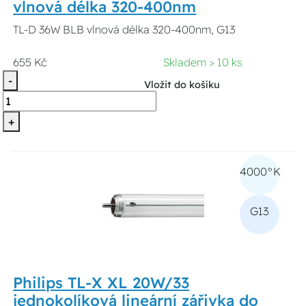
vlnová délka 320-400nm
TL-D 36W BLB vlnová délka 320-400nm, G13
655 Kč
Skladem > 10 ks
-
Vložit do košíku
+
4000°K
G13
Philips TL-X XL 20W/33
jednokolíková lineární zářivka do