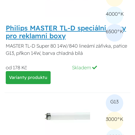
4000°K
Philips MASTER TL-D speciální délky
6500°K
pro reklamní boxy
MASTER TL-D Super 80 14W/840 lineární zářivka, patice
G13, příkon 14W, barva chladná bílá
od 178 Kč
Skladem
Varianty produktu
G13
3000°K