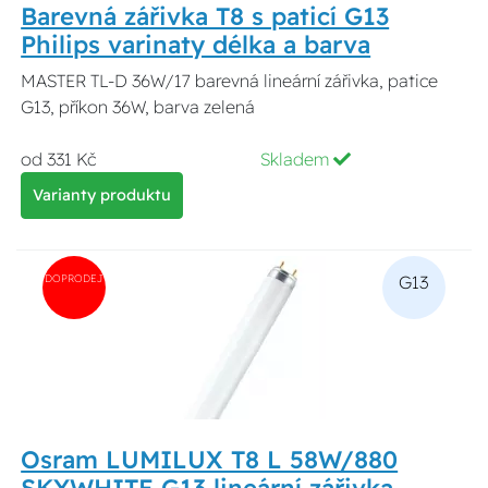
Barevná zářivka T8 s paticí G13
Philips varinaty délka a barva
MASTER TL-D 36W/17 barevná lineární zářivka, patice
G13, příkon 36W, barva zelená
od 331 Kč
Skladem
Varianty produktu
DOPRODEJ
G13
Osram LUMILUX T8 L 58W/880
SKYWHITE G13 lineární zářivka