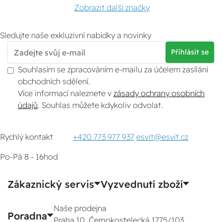
Zobrazit další značky
Sledujte naše exkluzivní nabídky a novinky
Přihlásit se
Souhlasím se zpracováním e-mailu za účelem zasílání
obchodních sdělení.
Více informací naleznete v
zásady ochrany osobních
údajů
. Souhlas můžete kdykoliv odvolat.
Rychlý kontakt
+420 773 977 937
esvit@esvit.cz
Po-Pá 8 - 16hod
Zákaznický servis
Vyzvednutí zboží
Naše prodejna
Poradna
Praha 10, Černokostelecká 1775/103