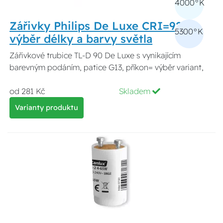
4000°K
Zářivky Philips De Luxe CRI=92
5300°K
výběr délky a barvy světla
Zářivkové trubice TL-D 90 De Luxe s vynikajícím
barevným podáním, patice G13, příkon= výběr variant,
od 281 Kč
Skladem
Varianty produktu