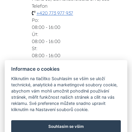
Telefon
+420 773 977 937
Po:
08:00 - 16:00
Út:
08:00 - 16:00
St:
08:00 - 16:00
Čt:
Informace o cookies
08:00 - 16:00
Pá:
Kliknutím na tlačítko Souhlasím se vším se uloží
08:00 - 16:00
technické, analytické a marketingové soubory cookie,
Zobrazit na mapě
abychom vám mohli umožnit pohodlné používání
stránek, měřit funkčnost našich stránek a cílit na vás
Možnosti dopravy
reklamu. Své preference můžete snadno upravit
kliknutím na Nastavení souborů cookie.
Bezpečná a rychlá platba
Souhlasím se vším