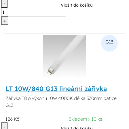
-
Vložit do košíku
+
G13
LT 10W/840 G13 lineární zářivka
Zářivka T8 o výkonu 10W 4000K délka 330mm patice
G13
126 Kč
Skladem > 10 ks
-
Vložit do košíku