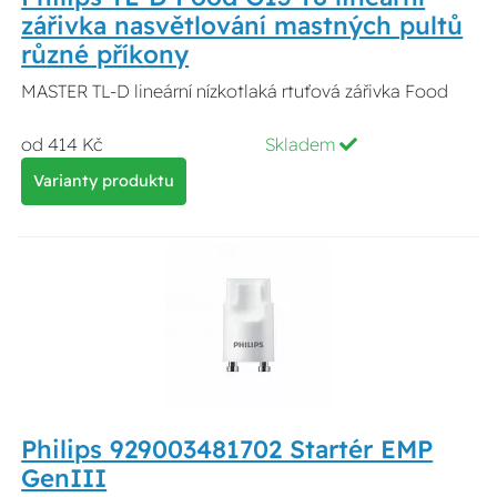
zářivka nasvětlování mastných pultů
různé příkony
MASTER TL-D lineární nízkotlaká rtuťová zářivka Food
od 414 Kč
Skladem
Varianty produktu
Philips 929003481702 Startér EMP
GenIII