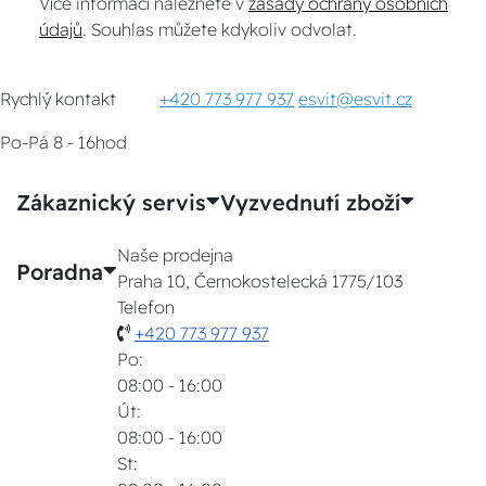
Více informací naleznete v
zásady ochrany osobních
údajů
. Souhlas můžete kdykoliv odvolat.
Rychlý kontakt
+420 773 977 937
esvit@esvit.cz
Po-Pá 8 - 16hod
Zákaznický servis
Vyzvednutí zboží
Naše prodejna
Poradna
Praha 10, Černokostelecká 1775/103
Telefon
+420 773 977 937
Po:
08:00 - 16:00
Út:
08:00 - 16:00
St: