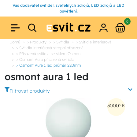
Váš dodavatel svítidel, světelných zdrojů, LED zdrojů a LED
osvětlení.
0
Domů
> Produkty
> Svítidla
> Svítidla interiérová
> Svítidla interiérová stropní přisazená
> Přisazená svítidla se sklem Osmont
> Osmont Aura přisazená svítidla
> Osmont Aura 1 led průměr 220mm
osmont aura 1 led
Filtrovat produkty
3000°K