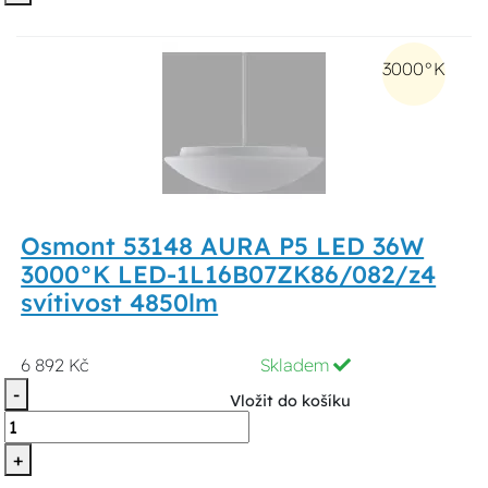
3000°K
Osmont 53148 AURA P5 LED 36W
3000°K LED-1L16B07ZK86/082/z4
svítivost 4850lm
6 892 Kč
Skladem
-
Vložit do košíku
+