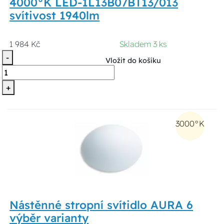
4000°K LED-1L13B07BT13/013
svítivost 1940lm
1 984 Kč
Skladem 3 ks
-
Vložit do košíku
+
3000°K
Nástěnné stropní svítidlo AURA 6
výběr varianty