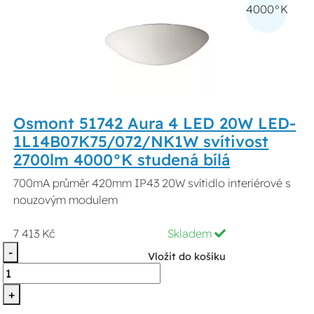
4000°K
Osmont 51742 Aura 4 LED 20W LED-
1L14B07K75/072/NK1W svítivost
2700lm 4000°K studená bílá
700mA průměr 420mm IP43 20W svítidlo interiérové s
nouzovým modulem
7 413 Kč
Skladem
-
Vložit do košíku
+