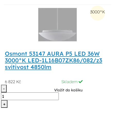
3000°K
Osmont 53147 AURA P5 LED 36W
3000°K LED-1L16B07ZK86/082/z3
svítivost 4850lm
6 822 Kč
Skladem
-
Vložit do košíku
+