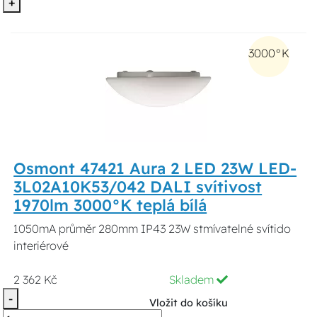
+
3000°K
Osmont 47421 Aura 2 LED 23W LED-
3L02A10K53/042 DALI svítivost
1970lm 3000°K teplá bílá
1050mA průměr 280mm IP43 23W stmívatelné svítido
interiérové
2 362 Kč
Skladem
-
Vložit do košíku