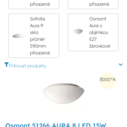
přisazená
přisazená
Svítidla
Osmont
Aura 9
Aura s
sklo
objímkou
průměr
E27
590mm
žárovkové
přisazená
Filtrovat produkty
3000°K
Osmont 51266 AURA 8 LED 15W