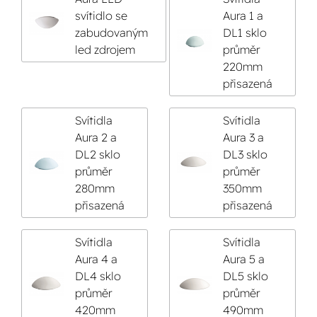
svítidlo se
Aura 1 a
zabudovaným
DL1 sklo
led zdrojem
průměr
220mm
přisazená
Svítidla
Svítidla
Aura 2 a
Aura 3 a
DL2 sklo
DL3 sklo
průměr
průměr
280mm
350mm
přisazená
přisazená
Svítidla
Svítidla
Aura 4 a
Aura 5 a
DL4 sklo
DL5 sklo
průměr
průměr
420mm
490mm