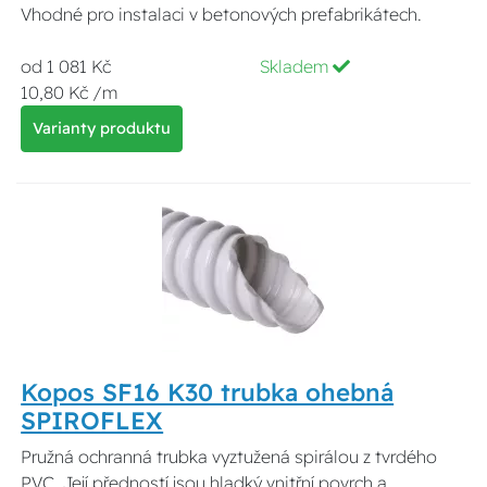
Vhodné pro instalaci v betonových prefabrikátech.
od 1 081 Kč
Skladem
10,80 Kč /m
Varianty produktu
Kopos SF16 K30 trubka ohebná
SPIROFLEX
Pružná ochranná trubka vyztužená spirálou z tvrdého
PVC. Její předností jsou hladký vnitřní povrch a