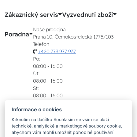
Zákaznický servis
Vyzvednutí zboží
Naše prodejna
Poradna
Praha 10, Černokostelecká 1775/103
Telefon
+420 773 977 937
Po:
08:00 - 16:00
Út:
08:00 - 16:00
St:
08:00 - 16:00
Čt:
Informace o cookies
08:00 - 16:00
Pá:
Kliknutím na tlačítko Souhlasím se vším se uloží
08:00 - 16:00
technické, analytické a marketingové soubory cookie,
Zobrazit na mapě
abychom vám mohli umožnit pohodlné používání