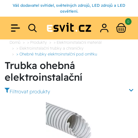
Váš dodavatel svítidel, světelných zdrojů, LED zdrojů a LED
osvětlení.
0
Domů
> Produkty
> Elektroinstalační materiál
> Elektroinstalační trubky a chraničky
> Ohebné trubky elektroinstalční pod omítku
Trubka ohebná
elektroinstalační
Filtrovat produkty