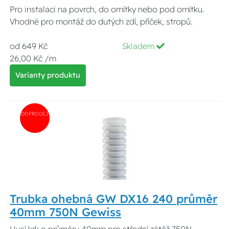
Pro instalaci na povrch, do omítky nebo pod omítku.
Vhodné pro montáž do dutých zdí, příček, stropů.
od 649 Kč
Skladem
26,00 Kč /m
Varianty produktu
DOPRODEJ
Trubka ohebná GW DX16 240 průměr
40mm 750N Gewiss
Husí krk o průměru 40mm pro střední zátěž 750N